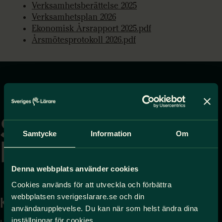
Verksamhetsberättelse 2025
Verksamhetsplan 2026
Ekonomisk Årsrapport 2025.pdf
Årsmötesprotokoll 2026.pdf
Gå
till
startsidan
Samtycke
Information
Om
Denna webbplats använder cookies
Cookies används för att utveckla och förbättra
webbplatsen sverigeslarare.se och din
Kontakta
Press
användarupplevelse. Du kan när som helst ändra dina
inställningar för cookies.