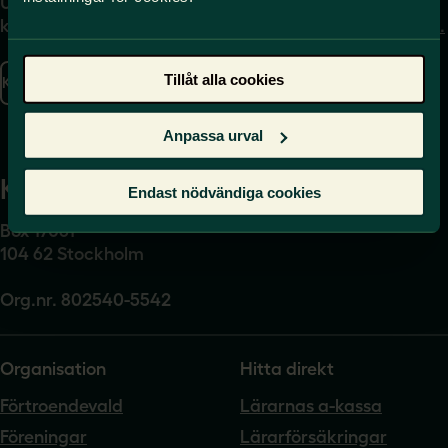
Uppgifter om hur du
Journalist – du når oss
kontaktar oss finns här.
på
press@sverigeslarare.
se
Tillåt alla cookies
Kontakta oss
Presskontakt
Anpassa urval
Kansli
Endast nödvändiga cookies
Box 17061
104 62 Stockholm
Org.nr. 802540-5542
Organisation
Hitta direkt
Förtroendevald
Lärarnas a-kassa
Föreningar
Lärarförsäkringar