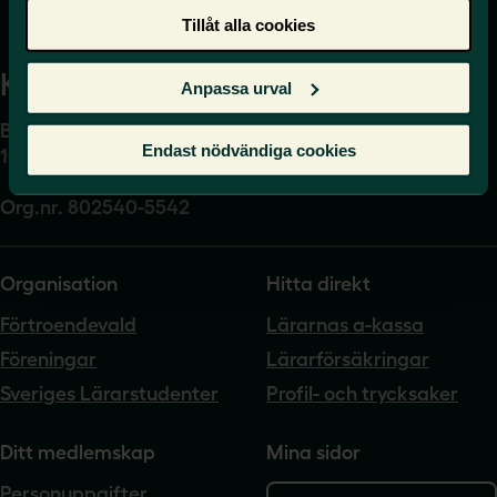
Tillåt alla cookies
Kansli
Anpassa urval
Box 17061
Endast nödvändiga cookies
104 62 Stockholm
Org.nr. 802540-5542
Organisation
Hitta direkt
Förtroendevald
Lärarnas a-kassa
Föreningar
Lärarförsäkringar
Sveriges Lärarstudenter
Profil- och trycksaker
Ditt medlemskap
Mina sidor
Personuppgifter