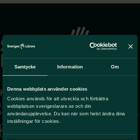
Gå
till
startsidan
Samtycke
Information
Om
Denna webbplats använder cookies
Kontakta
Press
Cookies används för att utveckla och förbättra
Uppgifter om hur du
Journalist – du når oss
webbplatsen sverigeslarare.se och din
kontaktar oss finns här.
på
press@sverigeslarare.
användarupplevelse. Du kan när som helst ändra dina
se
inställningar för cookies.
Kontakta oss
Presskontakt