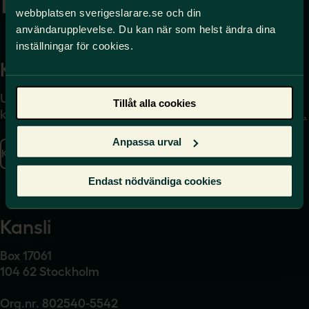
webbplatsen sverigeslarare.se och din
användarupplevelse. Du kan när som helst ändra dina
inställningar för cookies.
Kontakta
Press
Uppgifter om hur du
Journalist – du når oss
Tillåt alla cookies
kontaktar oss finns här.
på
press@sverigeslarare.
se
Anpassa urval
Kontakta oss
Presskontakt
Endast nödvändiga cookies
Kansli
Box 17061
104 62 Stockholm
Org.nr. 802540-5542