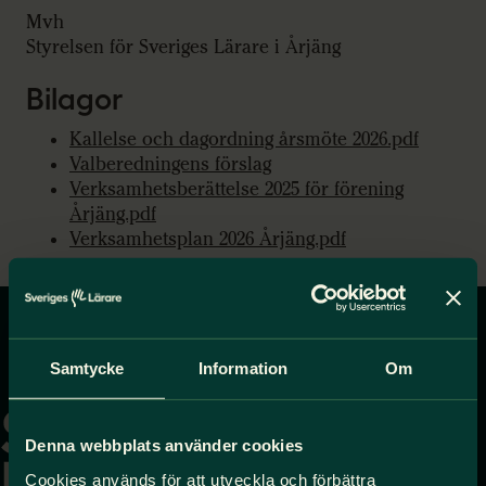
Mvh
Styrelsen för Sveriges Lärare i Årjäng
Bilagor
Kallelse och dagordning årsmöte 2026.pdf
Valberedningens förslag
Verksamhetsberättelse 2025 för förening
Årjäng.pdf
Verksamhetsplan 2026 Årjäng.pdf
Gå
Samtycke
Information
Om
till
startsidan
Denna webbplats använder cookies
Cookies används för att utveckla och förbättra