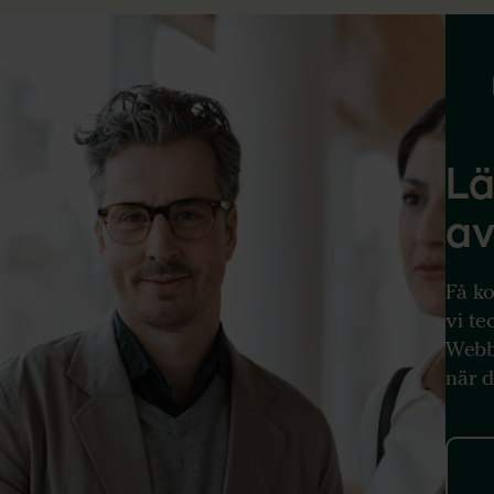
Lä
av
Få ko
vi te
Webb
när d