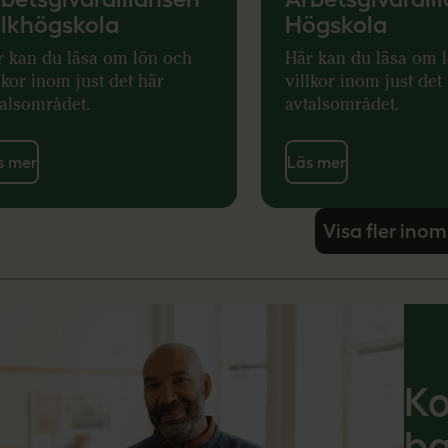
lkhögskola
Högskola
r kan du läsa om lön och
Här kan du läsa om 
lkor inom just det här
villkor inom just det
talsområdet.
avtalsområdet.
s mer
Läs mer
Visa fler inom
Ko
ba