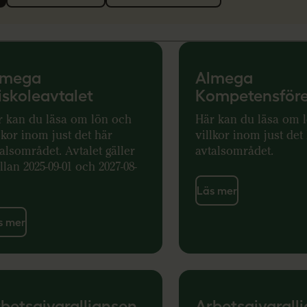
lmega
Almega
iskoleavtalet
Kompetensför
r kan du läsa om lön och
Här kan du läsa om 
lkor inom just det här
villkor inom just det
alsområdet. Avtalet gäller
avtalsområdet.
lan 2025-09-01 och 2027-08-
Läs mer
s mer
betsgivaralliansen
Arbetsgivarall