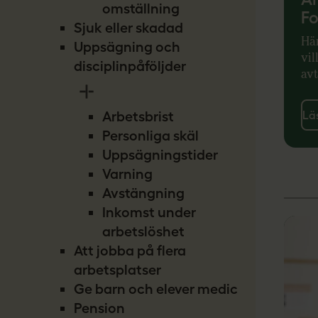
omställning
Fo
Sjuk eller skadad
Hä
Uppsägning och
vil
disciplinpåföljder
av
Arbetsbrist
Lä
Personliga skäl
Uppsägningstider
Varning
Avstängning
Inkomst under
arbetslöshet
Att jobba på flera
arbetsplatser
Ge barn och elever medicin
Pension