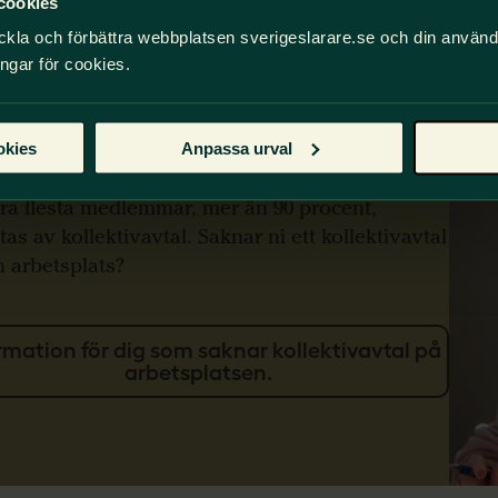
cookies
ckla och förbättra webbplatsen sverigeslarare.se och din använ
ingar för cookies.
knar du
llektivavtal?
okies
Anpassa urval
lra flesta medlemmar, mer än 90 procent,
tas av kollektivavtal. Saknar ni ett kollektivavtal
n arbetsplats?
rmation för dig som saknar kollektivavtal på
arbetsplatsen.