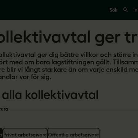
S
ö
In
k
p
å
ollektivavtal ger 
s
v
e
r
i
ollektivavtal ger dig bättre villkor och större i
g
ört med om bara lagstiftningen gällt. Tillsam
e
s
re blir vi långt starkare än om varje enskild 
l
ndlar var för sig.
ä
r
a
 alla kollektivavtal
r
e
.
trera
s
e
a
Privat arbetsgivare
Offentlig arbetsgivare