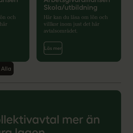
Skola/utbildning
lön och
Här kan du läsa om lön och
 här
villkor inom just det här
avtalsområdet.
Läs mer
 Alla
llektivavtal mer än
ra lagen