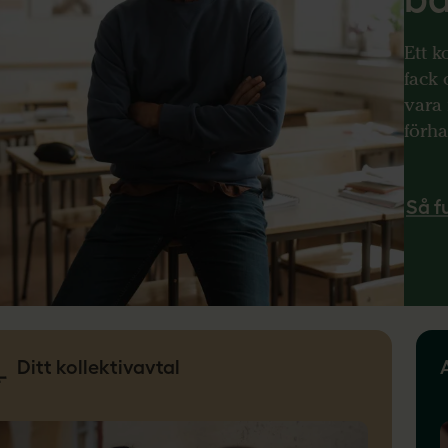
Ett k
fack 
vara 
förha
Så f
Ditt kollektivavtal