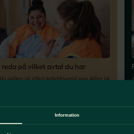
 reda på vilket avtal du har
du osäker på vilket kollektivavtal som gäller på
A
 arbetsplats? Logga in på Mina sidor så finns
s
ret där.
o
gga in som medlem (Bank-ID)
Information