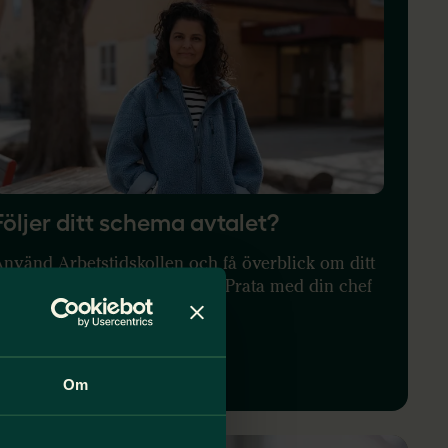
Följer ditt schema avtalet?
nvänd Arbetstidskollen och få överblick om ditt
chema följer avtal och lagar. Prata med din chef
m något inte är som det ska.
Gör Arbetstidskollen
Om