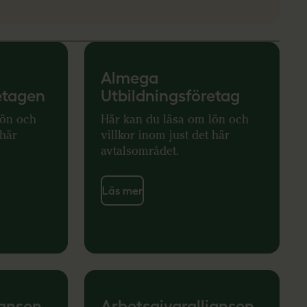
Almega
etagen
Utbildningsföretag
lön och
Här kan du läsa om lön och
 här
villkor inom just det här
avtalsområdet.
Läs mer
iansen
Arbetsgivaralliansen