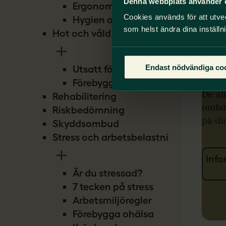
Denna webbplats använder 
Ergonomi
Cookies används för att utve
Hygien och smitta
som helst ändra dina inställn
Hot och våld
Sa
ko
Endast nödvändiga co
Utsatt för hot
Förebygg hot
De al
Rehabilitering
omfat
Riskbedömning
på di
Skyddsombud
Stress och arbetsbelastning
Info
Är du stressad?
7 tecken på stress
Arbetsmiljöregler
Förebygga ohälsa