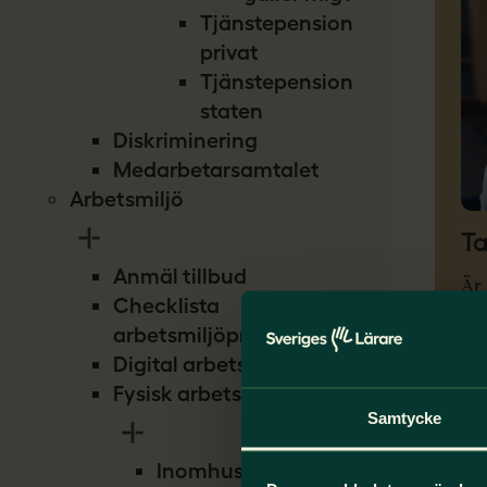
Tjänstepension
privat
Tjänstepension
staten
Diskriminering
Medarbetarsamtalet
Arbetsmiljö
Ta
Anmäl tillbud
Är 
Checklista
din
arbetsmiljöproblem
sva
Digital arbetsmiljö
Lo
Fysisk arbetsmiljö
Samtycke
Inomhusmiljö