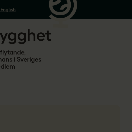
 English
trygghet
nflytande,
mans i Sveriges
medlem