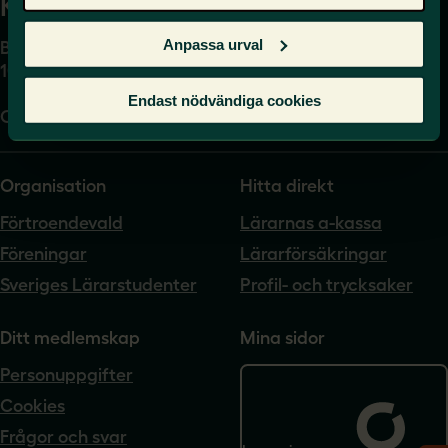
Kansli
Anpassa urval
Box 17061
104 62 Stockholm
Endast nödvändiga cookies
Org.nr. 802540-5542
Organisation
Hitta direkt
Förtroendevald
Lärarnas a-kassa
Föreningar
Lärarförsäkringar
Sveriges Lärarstudenter
Profil- och trycksaker
Ditt medlemskap
Mina sidor
Personuppgifter
Cookies
Frågor och svar