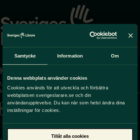
Gå
till
startsidan
Samtycke
Information
Om
Kontakta
Press
Denna webbplats använder cookies
Uppgifter om hur du
Journalist – du når oss
Cookies används för att utveckla och förbättra
kontaktar oss finns här.
på
press@sverigeslarare.
webbplatsen sverigeslarare.se och din
se
användarupplevelse. Du kan när som helst ändra dina
Kontakta oss
inställningar för cookies.
Presskontakt
Tillåt alla cookies