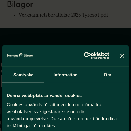
Bilagor
Verksamhetsberattelse 2025 Tyreso1.pdf
Gå
till
startsidan
Samtycke
Information
Om
Denna webbplats använder cookies
Cookies används för att utveckla och förbättra
Kontakta
Press
webbplatsen sverigeslarare.se och din
användarupplevelse. Du kan när som helst ändra dina
Uppgifter om hur du
Journalist – du når oss
inställningar för cookies.
kontaktar oss finns här.
på
press@sverigeslarare.