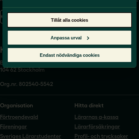
se
Kontakta oss
Tillåt alla cookies
Presskontakt
Anpassa urval
Kansli
Endast nödvändiga cookies
Box 17061
104 62 Stockholm
Org.nr. 802540-5542
Organisation
Hitta direkt
Förtroendevald
Lärarnas a-kassa
Föreningar
Lärarförsäkringar
Sveriges Lärarstudenter
Profil- och trycksaker