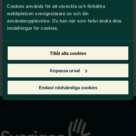
länken:
https://forms.gle/rLE24G59x4h3PEro6
Cookies används för att utveckla och förbättra
webbplatsen sverigeslarare.se och din
användarupplevelse. Du kan när som helst ändra dina
inställningar för cookies.
Om du har ett ärende, medlemsförslag eller motion
som du vill ta upp till beslut på årsmötet skall
denna ha inkommit till styrelsen senast den
1
februari.
Du skickar den via mejl till
Tillåt alla cookies
trelleborg@sverigeslarare.se
Bilagor
Anpassa urval
Årsmötesguiden 2026
Endast nödvändiga cookies
Gå
till
startsidan