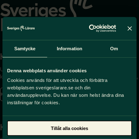
startsidan
Samtycke
Information
Om
Kontakta
Press
Uppgifter om hur du
Journalist – du når oss
Denna webbplats använder cookies
kontaktar oss finns här.
på
press@sverigeslarare.
Cookies används för att utveckla och förbättra
se
webbplatsen sverigeslarare.se och din
Kontakta oss
användarupplevelse. Du kan när som helst ändra dina
Presskontakt
inställningar för cookies.
Kansli
Tillåt alla cookies