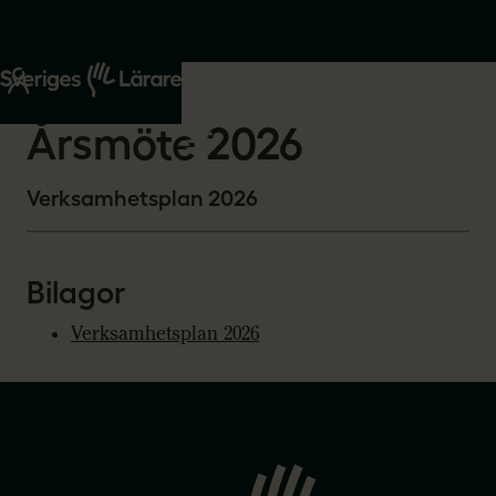
Start
Om oss
2026-02-20
Årsmöte 2026
Verksamhetsplan 2026
Bilagor
Verksamhetsplan 2026
Gå
till