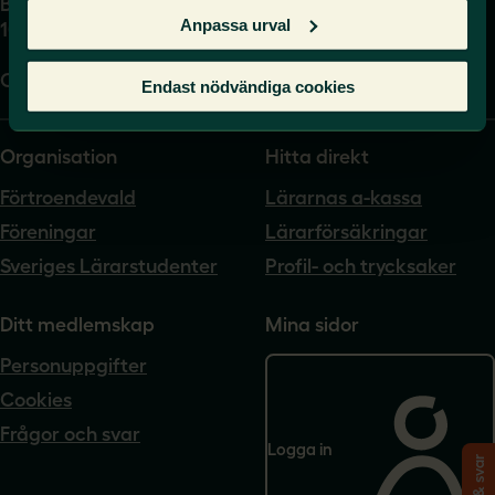
Box 17061
Anpassa urval
104 62 Stockholm
Org.nr. 802540-5542
Endast nödvändiga cookies
Organisation
Hitta direkt
Förtroendevald
Lärarnas a-kassa
Föreningar
Lärarförsäkringar
Sveriges Lärarstudenter
Profil- och trycksaker
Ditt medlemskap
Mina sidor
Personuppgifter
Cookies
Frågor och svar
Logga in