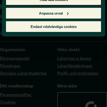
Kansli
Anpassa urval
Box 17061
104 62 Stockholm
Endast nödvändiga cookies
Org.nr. 802540-5542
Organisation
Hitta direkt
Förtroendevald
Lärarnas a-kassa
Föreningar
Lärarförsäkringar
Sveriges Lärarstudenter
Profil- och trycksaker
Ditt medlemskap
Mina sidor
Personuppgifter
Cookies