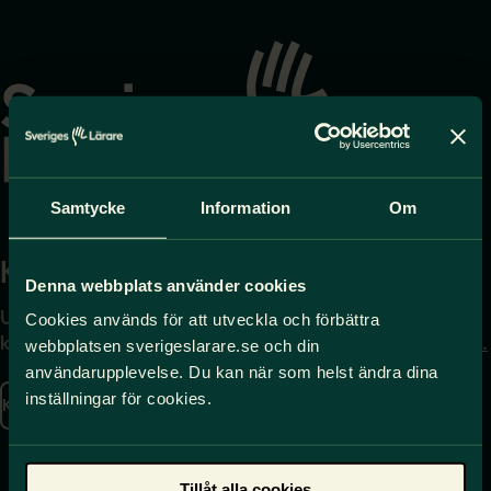
Gå
till
startsidan
Samtycke
Information
Om
Kontakta
Press
Denna webbplats använder cookies
Uppgifter om hur du
Journalist – du når oss
Cookies används för att utveckla och förbättra
kontaktar oss finns här.
på
press@sverigeslarare.
webbplatsen sverigeslarare.se och din
se
användarupplevelse. Du kan när som helst ändra dina
inställningar för cookies.
Kontakta oss
Presskontakt
Tillåt alla cookies