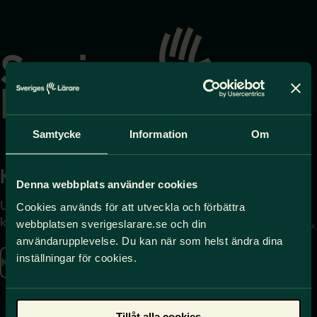
Gå
till
startsidan
Samtycke
Information
Om
Kontakta
Press
Denna webbplats använder cookies
Uppgifter om hur du
Journalist – du når oss
Cookies används för att utveckla och förbättra
kontaktar oss finns här.
på
press@sverigeslarare.
webbplatsen sverigeslarare.se och din
se
användarupplevelse. Du kan när som helst ändra dina
inställningar för cookies.
Kontakta oss
Presskontakt
Tillåt alla cookies