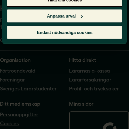
Kansli
Anpassa urval
Box 17061
104 62 Stockholm
Endast nödvändiga cookies
Org.nr. 802540-5542
Organisation
Hitta direkt
Förtroendevald
Lärarnas a-kassa
Föreningar
Lärarförsäkringar
Sveriges Lärarstudenter
Profil- och trycksaker
Ditt medlemskap
Mina sidor
Personuppgifter
Cookies