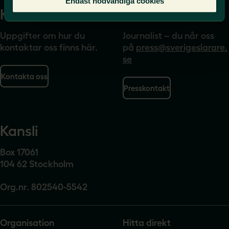
Endast nödvändiga cookies
Kontakta
Press
Uppgifter om hur du
Journalist – du når oss
kontaktar oss finns här.
på
press@sverigeslarare.
se
Kontakta oss
Presskontakt
Kansli
Box 17061
104 62 Stockholm
Org.nr. 802540-5542
Organisation
Hitta direkt