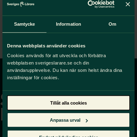
Kallellse och dagordning
Verksamhetsberättelse 2025
Styrelsens budgetsförslag 2026.pdf
Motivering för valberedning.pdf
Samtycke
Information
Om
Förslag Valberedning 16 febr.pdf
Revisorernas berättelse
Verksamhetsplan 2026
Denna webbplats använder cookies
Cookies används för att utveckla och förbättra
webbplatsen sverigeslarare.se och din
användarupplevelse. Du kan när som helst ändra dina
inställningar för cookies.
Gå
till
startsidan
Tillåt alla cookies
Anpassa urval