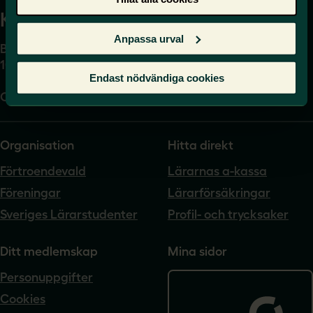
Kansli
Anpassa urval
Box 17061
104 62 Stockholm
Endast nödvändiga cookies
Org.nr. 802540-5542
Organisation
Hitta direkt
Förtroendevald
Lärarnas a-kassa
Föreningar
Lärarförsäkringar
Sveriges Lärarstudenter
Profil- och trycksaker
Ditt medlemskap
Mina sidor
Personuppgifter
Cookies