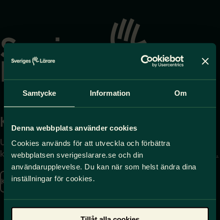
Gå
till
startsidan
Samtycke
Information
Om
Kontakta
Press
Denna webbplats använder cookies
Uppgifter om hur du
Journalist – du når oss
Cookies används för att utveckla och förbättra
kontaktar oss finns här.
på
press@sverigeslarare.
webbplatsen sverigeslarare.se och din
se
användarupplevelse. Du kan när som helst ändra dina
inställningar för cookies.
Kontakta oss
Presskontakt
Tillåt alla cookies