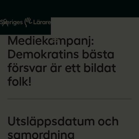
Start
Om oss
2026-05-13
Mediekampanj:
Demokratins bästa
försvar är ett bildat
folk!
Utsläppsdatum och
samordning