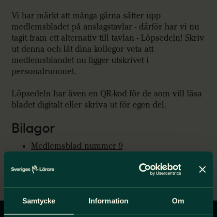
Vi har märkt att många gärna sätter upp
medlemsbladet på anslagstavlar - därför har vi nu
tagit fram ett alternativ till tavlan - Löpsedeln! Skriv
ut denna och låt dina kollegor veta att
medlemsblandet nu ligger utskrivet i
personalrummet.
Löpsedeln har även en QR-kod för de som vill läsa
bladet digitalt eller skriva ut för egen del.
Bilagor
Medlemsblad nummer 9
Lathund utskrift
Affisch valpodcast
Löpsedel
Samtycke
Information
Om