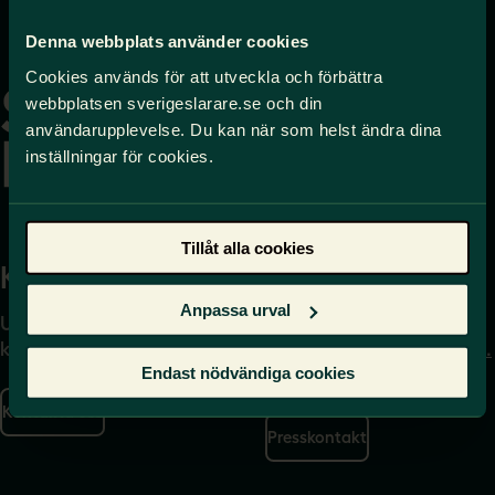
Denna webbplats använder cookies
Gå
till
Cookies används för att utveckla och förbättra
startsidan
webbplatsen sverigeslarare.se och din
användarupplevelse. Du kan när som helst ändra dina
inställningar för cookies.
Tillåt alla cookies
Kontakta
Press
Anpassa urval
Uppgifter om hur du
Journalist – du når oss
kontaktar oss finns här.
på
press@sverigeslarare.
Endast nödvändiga cookies
se
Kontakta oss
Presskontakt