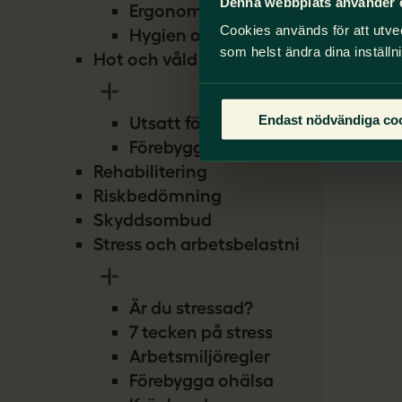
Denna webbplats använder 
Ergonomi
Cookies används för att utve
Hygien och smitta
som helst ändra dina inställn
Hot och våld
Endast nödvändiga co
Utsatt för hot
Förebygg hot
Rehabilitering
Riskbedömning
Skyddsombud
Stress och arbetsbelastning
Är du stressad?
7 tecken på stress
Arbetsmiljöregler
Förebygga ohälsa