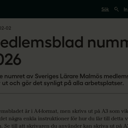
S
ö
In
k
p
å
02-02
s
v
edlemsblad numm
e
r
i
g
026
e
s
l
ä
te numret av Sveriges Lärare Malmös medlems
r
a
 ut och gör det synligt på alla arbetsplatser.
r
e
.
s
e
msbladet är i A4-format, men skrivs ut på A3 som vik
det några enkla instruktioner för hur du får till detta 
. Se till att skrivaren du använder kan skriva ut på 