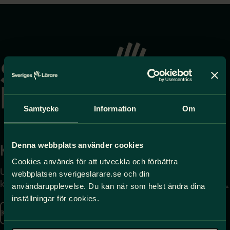
Gå
till
startsidan
Samtycke
Information
Om
Denna webbplats använder cookies
Kontakta
Press
Cookies används för att utveckla och förbättra
Uppgifter om hur du
Journalist – du når oss
webbplatsen sverigeslarare.se och din
kontaktar oss finns här.
på
press@sverigeslarare.
användarupplevelse. Du kan när som helst ändra dina
se
inställningar för cookies.
Kontakta oss
Presskontakt