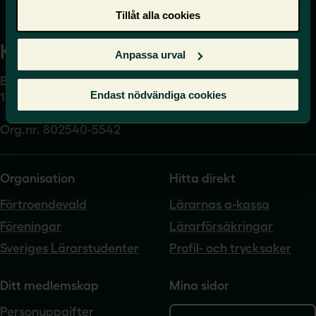
Tillåt alla cookies
Kansli
Anpassa urval
Box 17061
Endast nödvändiga cookies
104 62 Stockholm
Org.nr. 802540-5542
Organisation
Hitta direkt
Förtroendevald
Lärarnas a-kassa
Föreningar
Lärarförsäkringar
Sveriges Lärarstudenter
Profil- och trycksaker
Ditt medlemskap
Mina sidor
Personuppgifter