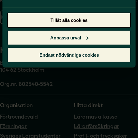
se
Kontakta oss
Tillåt alla cookies
Presskontakt
Anpassa urval
Kansli
Endast nödvändiga cookies
Box 17061
104 62 Stockholm
Org.nr. 802540-5542
Organisation
Hitta direkt
Förtroendevald
Lärarnas a-kassa
Föreningar
Lärarförsäkringar
Sveriges Lärarstudenter
Profil- och trycksaker