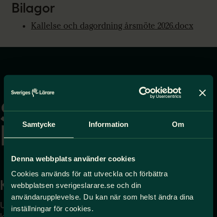
Bilagor
Kallelse och dagordning årsmöte 2026.docx
Gå
till
startsidan
Samtycke
Information
Om
Denna webbplats använder cookies
Cookies används för att utveckla och förbättra
Kontakta
Press
webbplatsen sverigeslarare.se och din
användarupplevelse. Du kan när som helst ändra dina
Uppgifter om hur du
Journalist – du når oss
inställningar för cookies.
kontaktar oss finns här.
på
press@sverigeslarare.