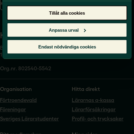
Kontakta oss
Presskontakt
Tillåt alla cookies
Anpassa urval
Kansli
Endast nödvändiga cookies
Box 17061
104 62 Stockholm
Org.nr. 802540-5542
Organisation
Hitta direkt
Förtroendevald
Lärarnas a-kassa
Föreningar
Lärarförsäkringar
Sveriges Lärarstudenter
Profil- och trycksaker