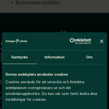
Revisorernas berättelse
Gå
till
startsidan
Samtycke
Information
Om
Denna webbplats använder cookies
Kontakta
Press
Cookies används för att utveckla och förbättra
webbplatsen sverigeslarare.se och din
Uppgifter om hur du
Journalist – du når oss
användarupplevelse. Du kan när som helst ändra dina
kontaktar oss finns här.
på
press@sverigeslarare.
inställningar för cookies.
se