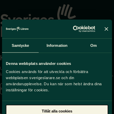
Gå
till
startsidan
Samtycke
Information
Om
Kontakta
Press
Denna webbplats använder cookies
Uppgifter om hur du
Journalist – du når oss
Cookies används för att utveckla och förbättra
kontaktar oss finns här.
på
press@sverigeslarare.
webbplatsen sverigeslarare.se och din
se
användarupplevelse. Du kan när som helst ändra dina
Kontakta oss
inställningar för cookies.
Presskontakt
Tillåt alla cookies