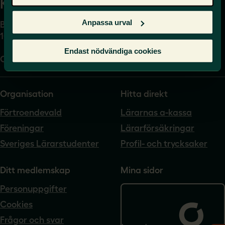
Kansli
Anpassa urval
Box 17061
104 62 Stockholm
Endast nödvändiga cookies
Org.nr. 802540-5542
Organisation
Hitta direkt
Förtroendevald
Lärarnas a-kassa
Föreningar
Lärarförsäkringar
Sveriges Lärarstudenter
Profil- och trycksaker
Ditt medlemskap
Mina sidor
Personuppgifter
Cookies
Frågor och svar