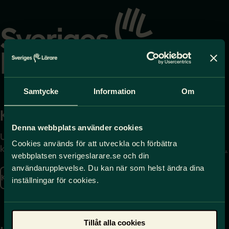
Gå
till
startsidan
Samtycke
Information
Om
Kontakta
Press
Denna webbplats använder cookies
Uppgifter om hur du
Journalist – du når oss
Cookies används för att utveckla och förbättra
kontaktar oss finns här.
på
press@sverigeslarare.
webbplatsen sverigeslarare.se och din
se
användarupplevelse. Du kan när som helst ändra dina
Kontakta oss
inställningar för cookies.
Presskontakt
Tillåt alla cookies