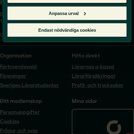
Kansli
Anpassa urval
Box 17061
104 62 Stockholm
Endast nödvändiga cookies
Org.nr. 802540-5542
Organisation
Hitta direkt
Förtroendevald
Lärarnas a-kassa
Föreningar
Lärarförsäkringar
Sveriges Lärarstudenter
Profil- och trycksaker
Ditt medlemskap
Mina sidor
Personuppgifter
Cookies
Frågor och svar