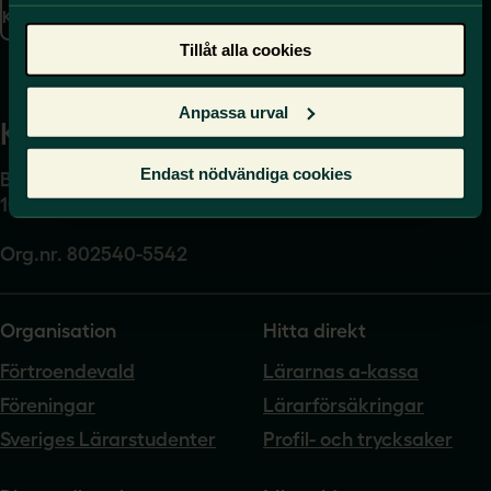
Kontakta oss
Presskontakt
Tillåt alla cookies
Anpassa urval
Kansli
Endast nödvändiga cookies
Box 17061
104 62 Stockholm
Org.nr. 802540-5542
Organisation
Hitta direkt
Förtroendevald
Lärarnas a-kassa
Föreningar
Lärarförsäkringar
Sveriges Lärarstudenter
Profil- och trycksaker