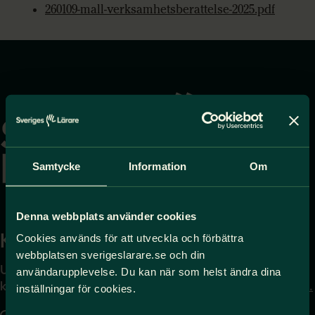
260109-mall-verksamhetsberattelse-2025.pdf
Gå
till
startsidan
Samtycke
Information
Om
Denna webbplats använder cookies
Kontakta
Press
Cookies används för att utveckla och förbättra
webbplatsen sverigeslarare.se och din
Uppgifter om hur du
Journalist – du når oss
användarupplevelse. Du kan när som helst ändra dina
kontaktar oss finns här.
på
press@sverigeslarare.
inställningar för cookies.
se