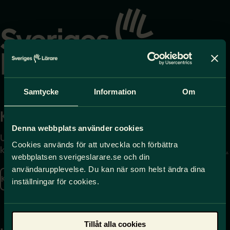
Gå
till
startsidan
Samtycke
Information
Om
Kontakta
Press
Denna webbplats använder cookies
Uppgifter om hur du
Journalist – du når oss
Cookies används för att utveckla och förbättra
kontaktar oss finns här.
på
press@sverigeslarare.
webbplatsen sverigeslarare.se och din
se
användarupplevelse. Du kan när som helst ändra dina
Kontakta oss
inställningar för cookies.
Presskontakt
Tillåt alla cookies