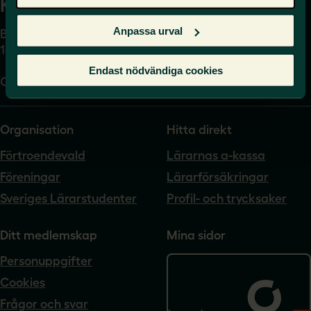
Kansli
Anpassa urval
Box 17061
104 62 Stockholm
Endast nödvändiga cookies
Org.nr. 802540-5542
Organisation
Hitta direkt
Förtroendevald
Lärarnas a-kassa
Föreningar
Lärarförsäkringar
Sveriges Lärarstudenter
Profil- och trycksaker
Ditt medlemskap
Mina sidor
Personuppgifter
Cookies
Frågor och svar