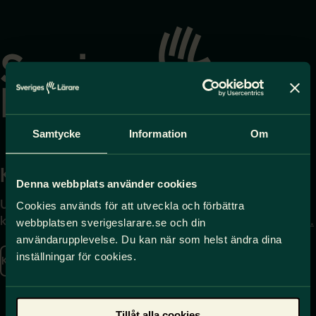
Gå
till
startsidan
Samtycke
Information
Om
Kontakta
Press
Denna webbplats använder cookies
Uppgifter om hur du
Journalist – du når oss
Cookies används för att utveckla och förbättra
kontaktar oss finns här.
på
press@sverigeslarare.
webbplatsen sverigeslarare.se och din
se
användarupplevelse. Du kan när som helst ändra dina
inställningar för cookies.
Kontakta oss
Presskontakt
Tillåt alla cookies