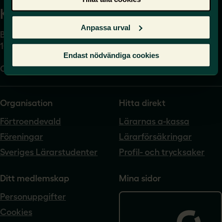
Kansli
Anpassa urval
Box 17061
104 62 Stockholm
Endast nödvändiga cookies
Org.nr. 802540-5542
Organisation
Hitta direkt
Förtroendevald
Lärarnas a-kassa
Föreningar
Lärarförsäkringar
Sveriges Lärarstudenter
Profil- och trycksaker
Ditt medlemskap
Mina sidor
Personuppgifter
Cookies