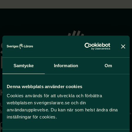
Gå
till
startsidan
Samtycke
Information
Om
Denna webbplats använder cookies
Kontakta
Press
Cookies används för att utveckla och förbättra
webbplatsen sverigeslarare.se och din
Uppgifter om hur du
Journalist – du når oss
användarupplevelse. Du kan när som helst ändra dina
kontaktar oss finns här.
på
press@sverigeslarare.
inställningar för cookies.
se
Kontakta oss