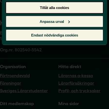
Presskontakt
Tillåt alla cookies
Kansli
Anpassa urval
Box 17061
Endast nödvändiga cookies
104 62 Stockholm
Org.nr. 802540-5542
Organisation
Hitta direkt
Förtroendevald
Lärarnas a-kassa
Föreningar
Lärarförsäkringar
Sveriges Lärarstudenter
Profil- och trycksaker
Ditt medlemskap
Mina sidor