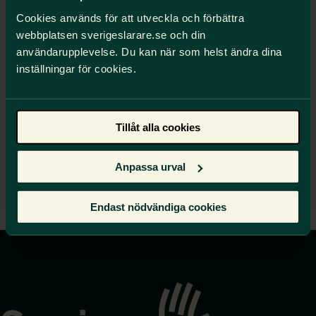
Cookies används för att utveckla och förbättra
Vi finns här för dig!
webbplatsen sverigeslarare.se och din
användarupplevelse. Du kan när som helst ändra dina
En av dina medlemsförmåner är att du har
inställningar för cookies.
tillgång till experter som svarar på det mesta
som rör dina rättigheter på jobbet. Välkommen
att höra av dig!
Tillåt alla cookies
Sök bland frågor och svar
Anpassa urval
Ställ en fråga på Mina sidor
Endast nödvändiga cookies
Gå
till
startsidan