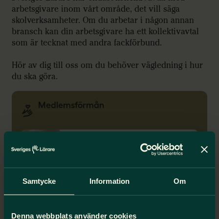
arbetsgivare inom vårt område, det vill säga
skolverksamheter. Om du arbetar i någon annan
bransch kan din arbetsgivare ha ett kollektivavtal
som är tecknat med andra fackförbund.
Hör av dig till oss om du behöver vägledning i hur
du ska göra.
Medlemsförmån
Samtycke
Information
Om
Denna webbplats använder cookies