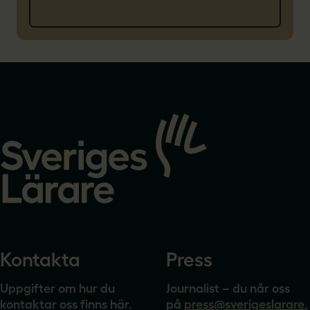
Gå
till
startsidan
Kontakta
Press
Uppgifter om hur du
Journalist – du når oss
kontaktar oss finns här.
på
press@sverigeslarare.