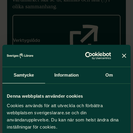
olika sammanhang.
Verktygslåda
Samtycke
Information
Om
Pressrum
Denna webbplats använder cookies
Cookies används för att utveckla och förbättra
Presskontakter, pressmeddelanden
webbplatsen sverigeslarare.se och din
och pressbilder
användarupplevelse. Du kan när som helst ändra dina
Förbundets pressrum finns hos Via TT. Här
inställningar för cookies.
hittar du presskontakter, pressmeddelanden