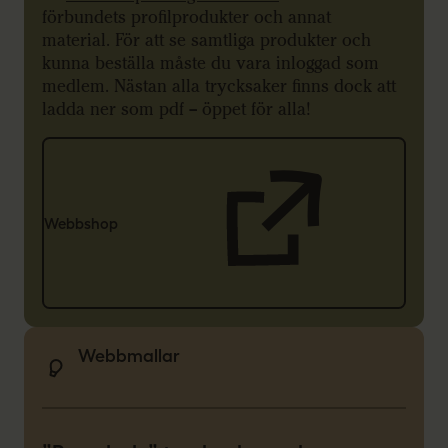
förbundets profilprodukter och annat
material. För att se samtliga produkter och
kunna beställa måste du vara inloggad som
medlem. Nästan alla trycksaker finns dock att
ladda ner som pdf – öppet för alla!
Webbshop
Webbmallar