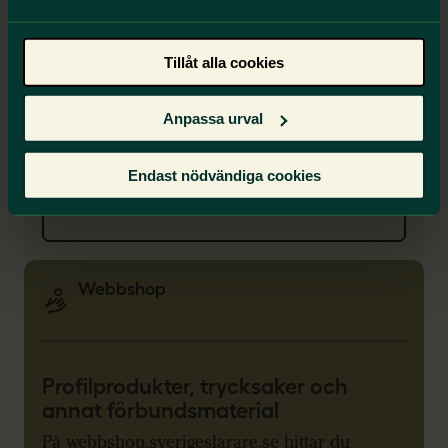
samt bilder på förbundsordförande och
förbundsstyrelse.
Tillåt alla cookies
Anpassa urval
Pressrum
Endast nödvändiga cookies
Webbshop
Profilprodukter, trycksaker och
annat förbundsmaterial
På
webbshop.sverigeslarare.se
hittar du