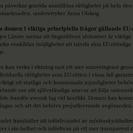
ta påverkar gravida anställdas rättigheter på hela de
smarknaden, understryker Anna Olskog.
ta domen
i
viktiga principiella frågor gällande
EU-
ges Lärare menar att tingsrättens slutsatser är viktiga 
ärka enskildas möjligheter att hävda sina EU-rättsliga r
ge.
 kan verka i riktning mot ett mer samvetsgrant gen
ividuella rättigheter som EU-rätten i vissa fall garante
viktigt att statliga och kommunala myndigheter behöve
tande om sitt självständiga ansvar att följa unionsrä
räde framför svensk lag vid konflikt. Domen kan komm
lagas och att det behövs prejudicerande avgöranden
ndet framhåller att införlivandet av mödraskyddsdire
ver i sin helhet och införlivas på ett mer transparent 