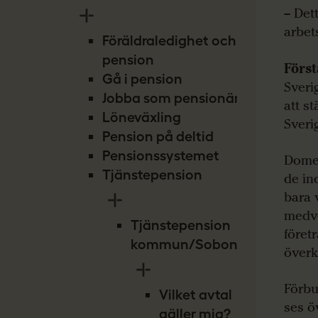
– Det
arbet
Föräldraledighet och
pension
Förs
Gå i pension
Sveri
Jobba som pensionär
att st
Löneväxling
Sveri
Pension på deltid
Pensionssystemet
Domen
Tjänstepension
de ind
bara 
medve
Tjänstepension
föret
kommun/Sobona
överk
Förbu
Vilket avtal
ses ö
gäller mig?