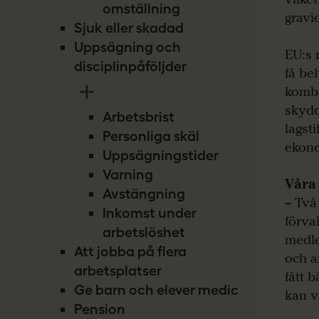
omställning
gravi
Sjuk eller skadad
Uppsägning och
EU:s 
disciplinpåföljder
få be
kombi
skydd
Arbetsbrist
lagst
Personliga skäl
ekono
Uppsägningstider
Varning
Våra 
Avstängning
– Två
Inkomst under
förval
arbetslöshet
medle
Att jobba på flera
och a
arbetsplatser
fått 
Ge barn och elever medicin
kan v
Pension