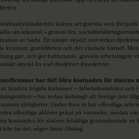
diteten.
mödraskyddsdirektiv kräver att gravida som förbjuds 
hålla sin inkomst – genom lön, socialförsäkringsersätt
nation av båda. Ett sämre skydd motverkar direktivet
a kvinnan, graviditeten och det väntade barnet. Me
iftning gav, och ger fortfarande, gravida arbetstagare e
miskt skydd än vad direktivet föreskriver.
medlemmar har fått bära kostnaden för statens 
 av landets högsta instanser – Arbetsdomstolen och 
tningsrätten – har redan fastslagit att Sverige inte til
mmars rättigheter. Under flera år har offentliga arbet
ndra offentliga aktörer pekat på varandra, medan v
bära kostnaden för statens felaktiga genomförande av 
i inte ha det, säger Anna Olskog.