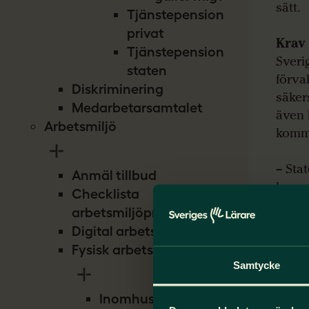
sätt.
Tjänstepension
privat
Krav
Tjänstepension
Sveri
staten
förva
Diskriminering
säker
Medarbetarsamtalet
även 
Arbetsmiljö
kommu
– Sta
Anmäl tillbud
bara 
Checklista
diskr
arbetsmiljöproblem
Anna
Digital arbetsmiljö
Fysisk arbetsmiljö
Arbet
Samtycke
skyld
motsv
Inomhusmiljö