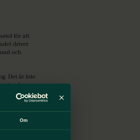
tol för att
undet driver
bund och
g. Det är inte
t motverka
ring, säger
sgivare är
Om
 inkomst som
verenskommelse