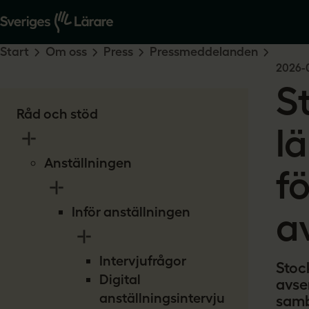
Start
Om oss
Press
Pressmeddelanden
2026-
S
Råd och stöd
l
Anställningen
f
Inför anställningen
a
Intervjufrågor
Stoc
Digital
avser
anställningsintervju
samb