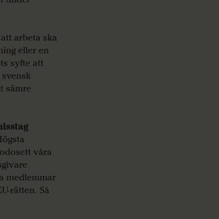
att arbeta ska
ning eller en
s syfte att
n svensk
tt sämre
misstag
Högsta
lgodosett våra
sgivare
åra medlemmar
EU-rätten. Så