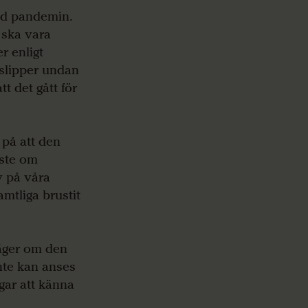
ed pandemin.
 ska vara
r enligt
 slipper undan
t det gått för
 på att den
iste om
v på våra
tliga brustit
väger om den
nte kan anses
ngar att känna