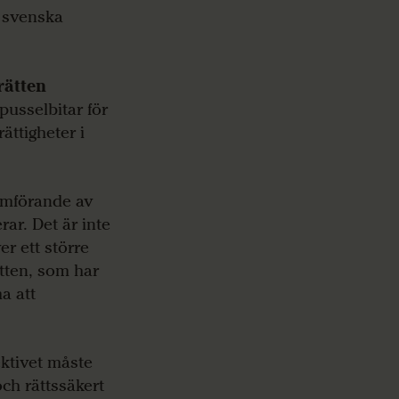
n svenska
rätten
pusselbitar för
ättigheter i
omförande av
rar. Det är inte
r ett större
tten, som har
a att
.
ktivet måste
och rättssäkert