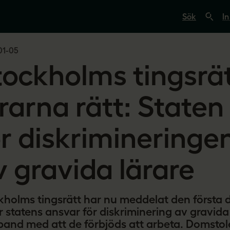
S
ö
In
k
p
å
01-05
s
v
tockholms tingsrät
e
r
i
g
ärarna rätt: Staten
e
s
l
ör diskrimineringe
ä
r
a
r
v gravida lärare
e
.
s
e
kholms tingsrätt har nu meddelat den först
 statens ansvar för diskriminering av gravida 
and med att de förbjöds att arbeta. Domstol