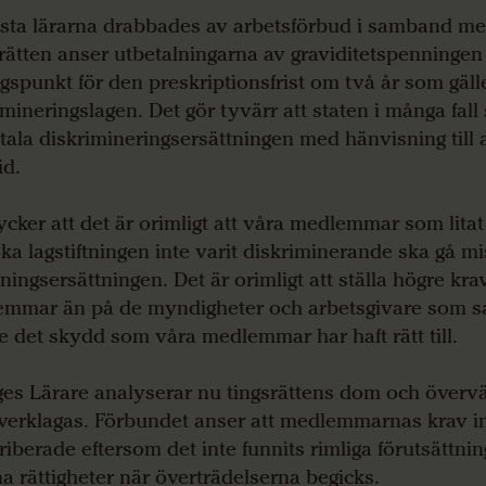
esta lärarna drabbades av arbetsförbud i samband m
rätten anser utbetalningarna av graviditetspenningen
gspunkt för den preskriptionsfrist om två år som gälle
imineringslagen. Det gör tyvärr att staten i många fall
etala diskrimineringsersättningen med hänvisning till at
id.
tycker att det är orimligt att våra medlemmar som litat
ka lagstiftningen inte varit diskriminerande ska gå m
ningsersättningen. Det är orimligt att ställa högre kra
mmar än på de myndigheter och arbetsgivare som sam
 ge det skydd som våra medlemmar har haft rätt till.
ges Lärare analyserar nu tingsrättens dom och över
verklagas. Förbundet anser att medlemmarnas krav i
riberade eftersom det inte funnits rimliga förutsättni
ina rättigheter när överträdelserna begicks.