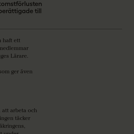
inkomstförlusten
erättigade till
 haft ett
a medlemmar
iges Lärare.
 som ger även
 att arbeta och
ningen täcker
säkringens,
st under