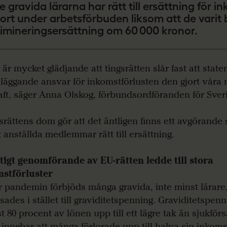
e gravida lärarna har rätt till ersättning för 
jort under arbetsförbuden liksom att de varit b
rimineringsersättning om 60 000 kronor.
är mycket glädjande att tingsrätten slår fast att staten
läggande ansvar för inkomstförlusten den gjort vår
aft, säger Anna Olskog, förbundsordföranden för Sver
srättens dom gör att det äntligen finns ett avgörande
t anställda medlemmar rätt till ersättning.
tigt genomförande av EU-rätten ledde till stora
stförluster
 pandemin förbjöds många gravida, inte minst lärare,
sades i stället till graviditetspenning. Graviditetspen
t 80 procent av lönen upp till ett lägre tak än sjukför
t innebar att många förlorade upp till halva sin inkom