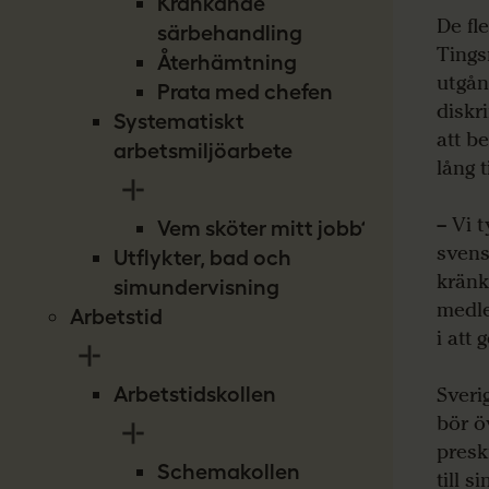
Kränkande
De fl
särbehandling
Tings
Återhämtning
utgån
Prata med chefen
diskr
Systematiskt
att b
arbetsmiljöarbete
lång t
– Vi 
Vem sköter mitt jobb?
svens
Utflykter, bad och
kränk
simundervisning
medle
Arbetstid
i att
Arbetstidskollen
Sveri
bör ö
presk
Schemakollen
till s