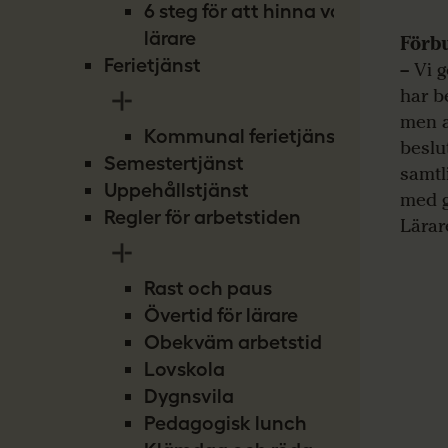
6 steg för att hinna vara
lärare
Förbu
Ferietjänst
– Vi 
har be
men a
Kommunal ferietjänst
beslu
Semestertjänst
samtl
Uppehållstjänst
med g
Regler för arbetstiden
Lärar
Rast och paus
Övertid för lärare
Obekväm arbetstid
Lovskola
Dygnsvila
Pedagogisk lunch