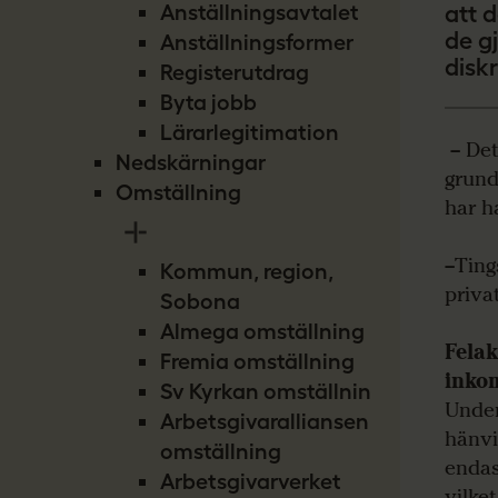
Anställningsavtalet
att d
de g
Anställningsformer
disk
Registerutdrag
Byta jobb
Lärarlegitimation
– Det 
Nedskärningar
grund
Omställning
har h
–Ting
Kommun, region,
priva
Sobona
Almega omställning
Felak
Fremia omställning
inkom
Sv Kyrkan omställning
Under
Arbetsgivaralliansen
hänvi
omställning
endas
Arbetsgivarverket
vilke