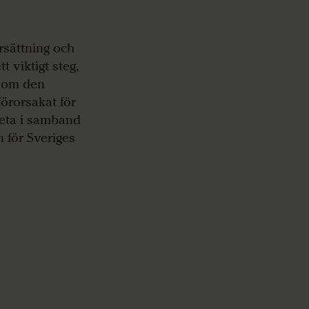
ersättning och
t viktigt steg,
t om den
förorsakat för
eta i samband
 för Sveriges