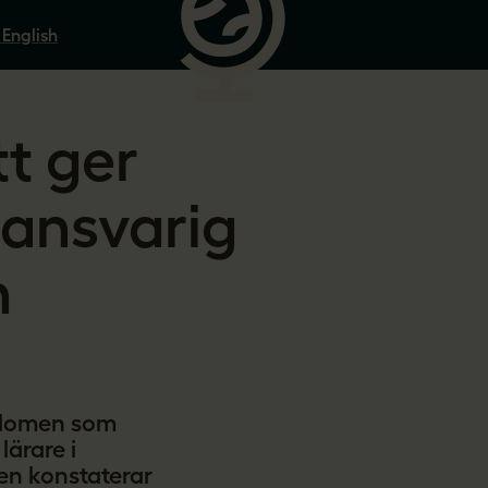
 English
t ger
 ansvarig
n
a domen som
lärare i
en konstaterar