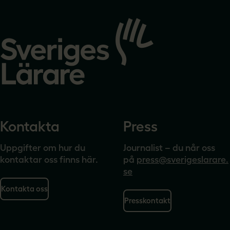
Gå
till
startsidan
Kontakta
Press
Uppgifter om hur du
Journalist – du når oss
kontaktar oss finns här.
på
press@sverigeslarare.
se
Kontakta oss
Presskontakt