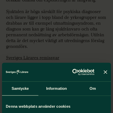
orsakar ohälsa om exponeringen är långvarig.
Sjuktalen är höga särskilt för psykiska diagnoser
och lärare ligger i topp bland de yrkesgrupper som
drabbas av till exempel utmattningssyndrom, en
diagnos som kan ge lång sjukfrånvaro och ofta
permanent nedsättning av arbetsförmågan. Utifrån
detta är det mycket viktigt att utredningens förslag
genomförs.
Sveriges Lärares remissvar
Utredare: Hans Flygare
Samtycke
Information
Om
Denna webbplats använder cookies