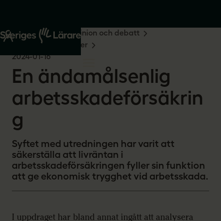
Start
Om oss
Opinion och debatt
Remissvar och skrivelser
2024-01-16
En ändamålsenlig
arbetsskadeförsäkrin
g
Syftet med utredningen har varit att
säkerställa att livräntan i
arbetsskadeförsäkringen fyller sin funktion
att ge ekonomisk trygghet vid arbetsskada.
I uppdraget har bland annat ingått att analysera