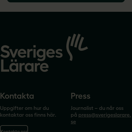
och följ debatten här.
Gå
till
startsidan
Kontakta
Press
Uppgifter om hur du
Journalist – du når oss
kontaktar oss finns här.
på
press@sverigeslarare.
se
Kontakta oss