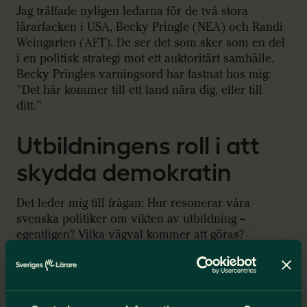
Jag träffade nyligen ledarna för de två stora
lärarfacken i USA, Becky Pringle (NEA) och Randi
Weingarten (AFT). De ser det som sker som en del
i en politisk strategi mot ett auktoritärt samhälle.
Becky Pringles varningsord har fastnat hos mig:
”Det här kommer till ett land nära dig, eller till
ditt.”
Utbildningens roll i att
skydda demokratin
Det leder mig till frågan: Hur resonerar våra
svenska politiker om vikten av utbildning –
egentligen? Vilka vägval kommer att göras?
Politikerna kan välja att på allvar se
utbildningssystemet som en central del i
totalförsvaret och värnet av vår demokrati. Genom