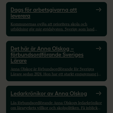
men besluten fattas i riksdagshuset och
kommunhusen. Skolan måste bli Sveriges viktigaste
Dags för arbetsgivarna att
val, skriver förbundsordförande Anna Olskog.
leverera
Kommunernas ovilja att prioritera skola och
utbildning gör mig stridslysten. Sverige som land
skulle vinna på att våra arbetsgivare säkrar en god
arbetsmiljö, går med på regleringar som fredar vårt
kärnuppdrag och betalar för lärarkompetensens
Det här är Anna Olskog –
verkliga värde, skriver Anna Olskog.
förbundsordförande Sveriges
Lärare
Anna Olskog är förbundsordförande för Sveriges
Lärare sedan 2024. Hon har ett starkt engagemang i
lärares villkor och fackets framtid. Läs mer här!
Ledarkrönikor av Anna Olskog
Läs förbundsordförande Anna Olskogs ledarkrönikor
om läraryrkets villkor och skolpolitiken. Få inblick