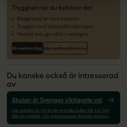
Trygghet när du behöver det
Rådgivning av våra experter.
Trygghet med inkomstförsäkringen.
Ombud som ger stöd i vardagen.
Bli medlem idag
Alla medlemsförmåner
Du kanske också är intresserad
av
Skolan är Sveriges viktigaste val
Om mindre än ett år går svenska folket till val. Det
blir ett vägskäl. Vår gemensamma framtid avgörs i
klassrummen, barngrupperna och fritidshemmen –