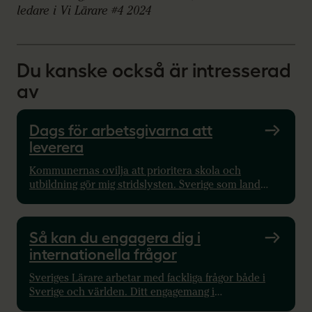
ledare i Vi Lärare #4 2024
Du kanske också är intresserad
av
Dags för arbetsgivarna att
leverera
Kommunernas ovilja att prioritera skola och
utbildning gör mig stridslysten. Sverige som land
skulle vinna på att våra arbetsgivare säkrar en god
arbetsmiljö, går med på regleringar som fredar vårt
kärnuppdrag och betalar för lärarkompetensens
Så kan du engagera dig i
verkliga värde, skriver Anna Olskog.
internationella frågor
Sveriges Lärare arbetar med fackliga frågor både i
Sverige och världen. Ditt engagemang i
internationella frågor är oerhört viktigt. Här kan du