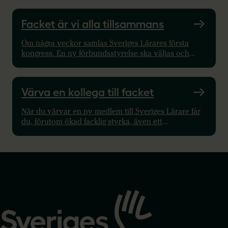
läsa hur du kan engagera dig..
Facket är vi alla tillsammans
Om några veckor samlas Sveriges Lärares första
kongress. En ny förbundsstyrelse ska väljas och
riktningen pekas ut för de kommande fyra åren.
Värva en kollega till facket
När du värvar en ny medlem till Sveriges Lärare får
du, förutom ökad facklig styrka, även ett
presentkort. Värva idag!
Gå
till
startsidan