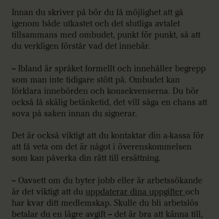
Innan du skriver på bör du få möjlighet att gå
igenom både utkastet och det slutliga avtalet
tillsammans med ombudet, punkt för punkt, så att
du verkligen förstår vad det innebär.
– Ibland är språket formellt och innehåller begrepp
som man inte tidigare stött på. Ombudet kan
förklara innebörden och konsekvenserna. Du bör
också få skälig betänketid, det vill säga en chans att
sova på saken innan du signerar.
Det är också viktigt att du kontaktar din a-kassa för
att få veta om det är något i överenskommelsen
som kan påverka din rätt till ersättning.
– Oavsett om du byter jobb eller är arbetssökande
är det viktigt att du
uppdaterar dina uppgifter
och
har kvar ditt medlemskap. Skulle du bli arbetslös
betalar du en lägre avgift – det är bra att känna till,