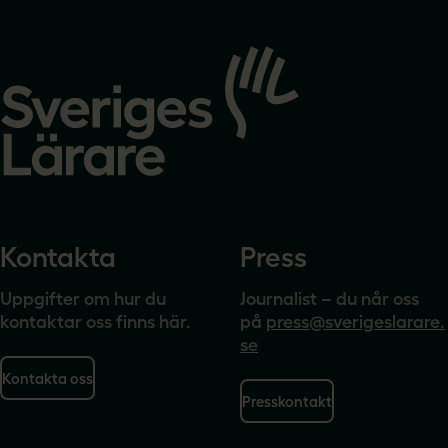
Gå
till
startsidan
Kontakta
Press
Uppgifter om hur du
Journalist – du når oss
kontaktar oss finns här.
på
press@sverigeslarare.
se
Kontakta oss
Presskontakt