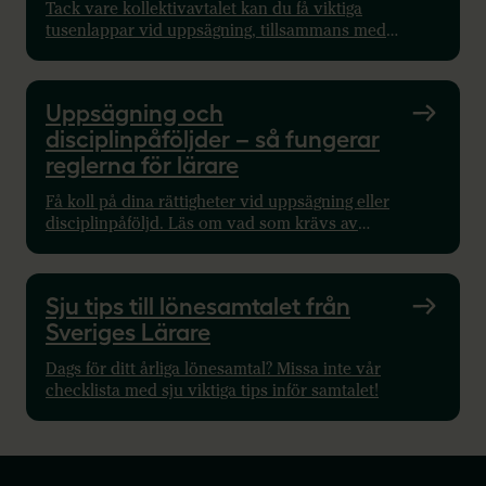
Tack vare kollektivavtalet kan du få viktiga
tusenlappar vid uppsägning, tillsammans med
rådgivning som ökar dina chanser till ett nytt jobb.
Läs mer här!
Uppsägning och
disciplinpåföljder – så fungerar
reglerna för lärare
Få koll på dina rättigheter vid uppsägning eller
disciplinpåföljd. Läs om vad som krävs av
arbetsgivaren och hur du kan få stöd från Sveriges
Lärare.
Sju tips till lönesamtalet från
Sveriges Lärare
Dags för ditt årliga lönesamtal? Missa inte vår
checklista med sju viktiga tips inför samtalet!