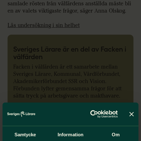
samlade rösten från välfärdens anställda måste bli
en av valets viktigaste frågor, säger Anna Olskog.
Läs undersökning i sin helhet
Sveriges Lärare är en del av Facken i
välfärden
Facken i välfärden är ett samarbete mellan
Sveriges Lärare, Kommunal, Vårdförbundet,
Akademikerförbundet SSR och Vision.
Förbunden lyfter gemensamma frågor för att
sätta tryck på arbetsgivare och makthavare.
Tillsammans företräder förbunden 1,2 miljoner
medlemmar. Samarbetet har pågått sedan 2022.
Samtycke
Information
Om
Facken i välfärden