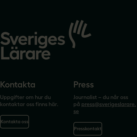
Gå
till
startsidan
Kontakta
Press
Uppgifter om hur du
Journalist – du når oss
kontaktar oss finns här.
på
press@sverigeslarare.
se
Kontakta oss
Presskontakt