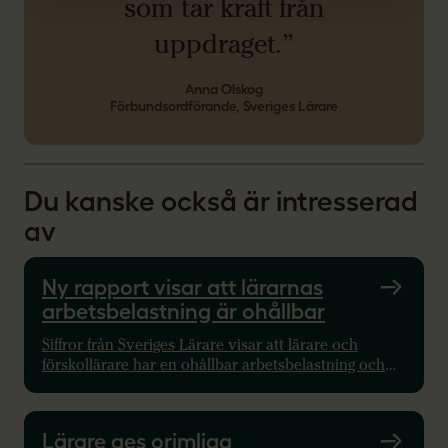
som tar kraft från
uppdraget.”
Anna Olskog
Förbundsordförande, Sveriges Lärare
Du kanske också är intresserad
av
Ny rapport visar att lärarnas
arbetsbelastning är ohållbar
Siffror från Sveriges Lärare visar att lärare och
förskollärare har en ohållbar arbetsbelastning och
tre av tio är på bristningsgränsen. Läs rapporten.
Lärare ges orimliga