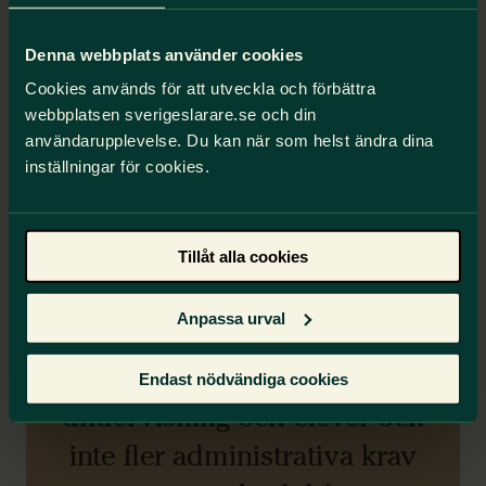
Denna webbplats använder cookies
Cookies används för att utveckla och förbättra
webbplatsen sverigeslarare.se och din
användarupplevelse. Du kan när som helst ändra dina
inställningar för cookies.
Tillåt alla cookies
Anpassa urval
”Lärare behöver mer tid för
Endast nödvändiga cookies
undervisning och elever och
inte fler administrativa krav