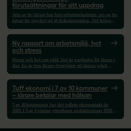
förutsättningar för sitt uppdrag
Åtta av tio lärare har hög arbetsbelastning, nio av tio
ägnar för mycket tid åt dokumentation. Det krävs
reglering av tid, lokaler, resurser samt
kompetensutveckling.
Ny rapport om arbetsmiljö, hot
och stress
Stress och hot om våld. Det är vardagen för lärare i
dag. En av fem lärare överväger att lämna yrket,
visar en ny undersökning från Sveriges Lärare.
Tuff ekonomi i 7 av 10 kommuner
– lärare betalar med hälsan
7 av 10 kommuner har det tuffare ekonomiskt än
2025. I 3 av 4 väntar ytterligare nedskärningar 2025.
Rapporten varnar för personalbortfall och
pedagogisk kris.