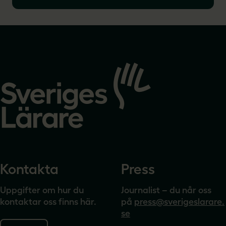
kärnuppdrag, undervisning, måste värnas. Det är
viktigt att poängtera att en god skol-gång är en
mycket stark skyddsfaktor gentemot att till exempel
hamna i kriminalitet.
Gå
till
startsidan
Kontakta
Press
Uppgifter om hur du
Journalist – du når oss
kontaktar oss finns här.
på
press@sverigeslarare.
se