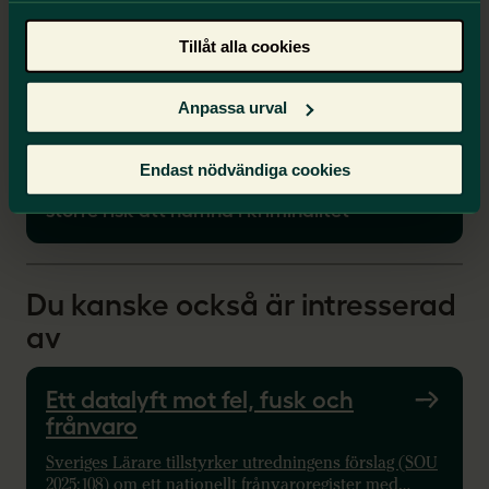
Förbundsordförande Anna Olskog om
Sveriges Lärares undersökning
Tillåt alla cookies
Vi Lärare
F i slutbetyget – så mycket ökar risken
Anpassa urval
för fängelse
Uutiset
Endast nödvändiga cookies
Elever utan godkända slutbetyg löper
större risk att hamna i kriminalitet
Du kanske också är intresserad
av
Ett datalyft mot fel, fusk och
frånvaro
Sveriges Lärare tillstyrker utredningens förslag (SOU
2025:108) om ett nationellt frånvaroregister med