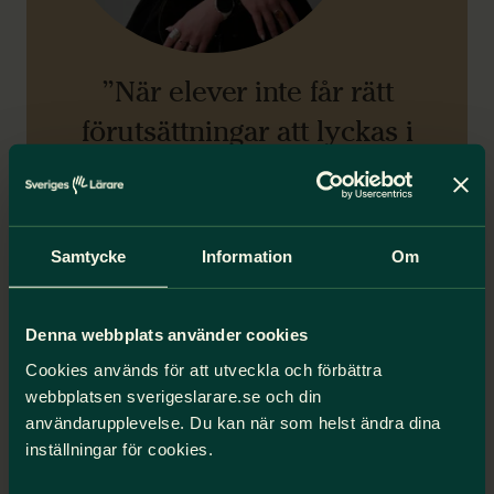
”När elever inte får rätt
förutsättningar att lyckas i
skolan ökar risken att de
hamnar i utanförskap och i
värsta fall kriminalitet.”
Samtycke
Information
Om
Anna Olskog
Förbundsordförande, Sveriges Lärare
Denna webbplats använder cookies
Cookies används för att utveckla och förbättra
webbplatsen sverigeslarare.se och din
Medielänkar
användarupplevelse. Du kan när som helst ändra dina
inställningar för cookies.
SVT Morgonstudion