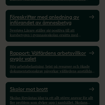
uppgifter på individnivå, men vill ändå understryka
allvaret och vikten av att det måste finnas tillräckliga
åtgärder för att uppgifterna i registret och
Föreskrifter med anledning av
överföringen av uppgifter till registret skyddas.
införandet av ämnesbetyg
Sveriges Lärare ställer sig positiva till att
kursbetygen i gymnasieskolan ersätts med
ämnesbetyg. Ämnesbetyg kan råda bot på den stress
som både lärare och elever upplever i den
kursutformade gymnasieskolan och den
Rapport: Välfärdens arbetsvillkor
fragmentisering av kunskapsinnehållet som
avgör valet
kurssystemet bidragit till.
Hög arbetsbelastning, brist på resurser och ökade
dokumentationskrav påverkar välfärdens anställda.
En ny rapport från Facken i välfärden visar varför
lärares och andra välfärdsyrkens arbetsvillkor blir
en avgörande fråga i valet. Rapport släpptes maj
Skolor mot brott
2026.
Skolan förväntas idag ta ett allt större ansvar för allt
fler problem som dyker upp i samhället. Skolans