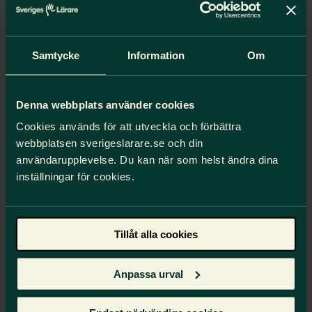
mödraskyddsdirektivet.
–
Nu
hemställer
vi gemensamt
om
att regeringen
Samtycke
Information
Om
ser
till
att det snarast görs nödvändiga förändringar
i lagstiftningen. Det krävs för att gravida som av
olika skäl förbjuds
att
arbeta på grund av risker i
Denna webbplats använder cookies
arbetsmiljön
ges
en rättvis ersättning via
socialförsäkringen.
Det är viktigt för våra
Cookies används för att utveckla och förbättra
medlemmar att
detta
ändras
, säger
Anna
Olskog.
webbplatsen sverigeslarare.se och din
användarupplevelse. Du kan när som helst ändra dina
inställningar för cookies.
Vi backar dig
Tillåt alla cookies
Anpassa urval