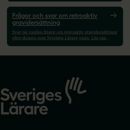
staten.
Frågor och svar om retroaktiv
gravidersättning
Svar på vanliga frågor om retroaktiv gravidersättning
efter domen som Sveriges Lärare vann. Läs om
ansökan, ärende och vad som gäller nu.
Gå
till
startsidan