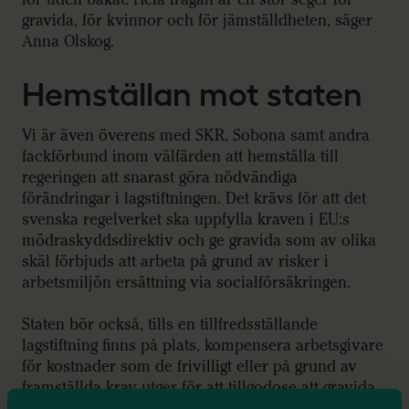
gravida, för kvinnor och för jämställdheten, säger
Anna Olskog.
Hemställan mot staten
Vi är även överens med SKR, Sobona samt andra
fackförbund inom välfärden att hemställa till
regeringen att snarast göra nödvändiga
förändringar i lagstiftningen. Det krävs för att det
svenska regelverket ska uppfylla kraven i EU:s
mödraskyddsdirektiv och ge gravida som av olika
skäl förbjuds att arbeta på grund av risker i
arbetsmiljön ersättning via socialförsäkringen.
Staten bör också, tills en tillfredsställande
lagstiftning finns på plats, kompensera arbetsgivare
för kostnader som de frivilligt eller på grund av
framställda krav utger för att tillgodose att gravida
får det inkomstskydd de har rätt till enligt