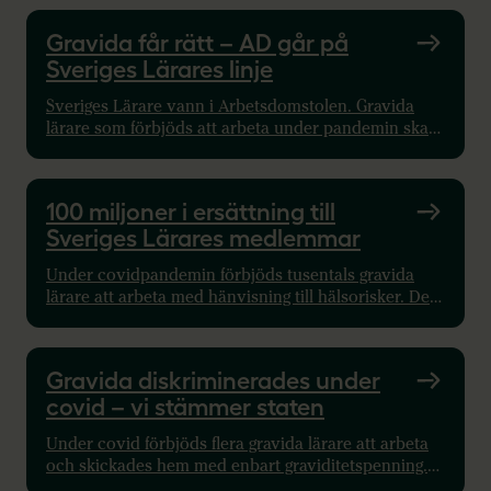
Gravida får rätt – AD går på
Sveriges Lärares linje
Sveriges Lärare vann i Arbetsdomstolen. Gravida
lärare som förbjöds att arbeta under pandemin ska
få retroaktiv ersättning. Läs mer här.
100 miljoner i ersättning till
Sveriges Lärares medlemmar
Under covidpandemin förbjöds tusentals gravida
lärare att arbeta med hänvisning till hälsorisker. De
förlorade lön och fick en oskäligt låg ersättning.
Sveriges Lärare har stridit i flera domstolar för
drabbade medlemmar och har fått rätt: De har fått
Gravida diskriminerades under
för låg ersättning och de har utsatts för
covid – vi stämmer staten
diskriminering.
Under covid förbjöds flera gravida lärare att arbeta
och skickades hem med enbart graviditetspenning.
Diskriminering, menar Sveriges Lärare, och stämmer