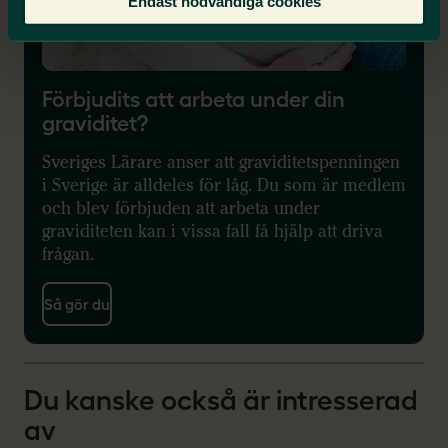
Endast nödvändiga cookies
Förbjudits att arbeta under din
graviditet?
Sveriges Lärare anser att graviditetspenningen
i Sverige är alldeles för låg. Du som är medlem
och blev förbjuden att arbeta under
graviditeten kan i vissa fall få hjälp att driva
frågan.
Så gör du
Du kanske också är intresserad
av