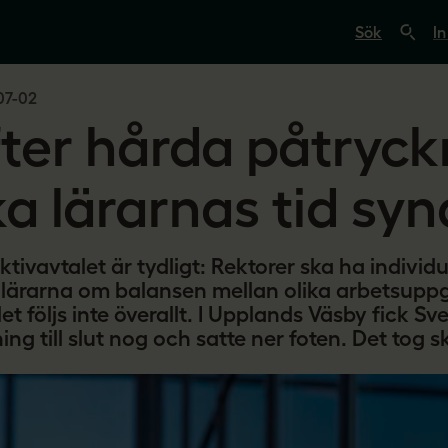
S
ö
In
k
p
å
07-02
s
v
fter hårda påtryck
e
r
i
g
ka lärarnas tid syn
e
s
l
ä
ktivavtalet är tydligt: Rektorer ska ha individ
r
a
lärarna om balansen mellan olika arbetsuppg
r
et följs inte överallt. I Upplands Väsby fick Sv
e
ing till slut nog och satte ner foten. Det tog s
.
s
e