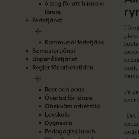
6 steg för att hinna vara
r
lärare
Ferietjänst
I övri
plats
Kommunal ferietjänst
konta
Semestertjänst
först
Uppehållstjänst
också
Regler för arbetstiden
post,
hante
Rast och paus
På pa
Övertid för lärare
över e
Obekväm arbetstid
Lovskola
–Det 
Dygnsvila
exemp
Pedagogisk lunch
förfl