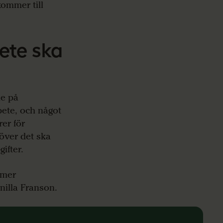
kommer till
ete ska
me på
bete, och något
er för
över det ska
ifter.
 mer
nilla Franson.