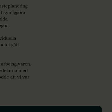
änsteplanering
tt synliggöra
edda
egor.
viduella
betet gått
d arbetsgivaren.
ördelarna med
dde att vi var