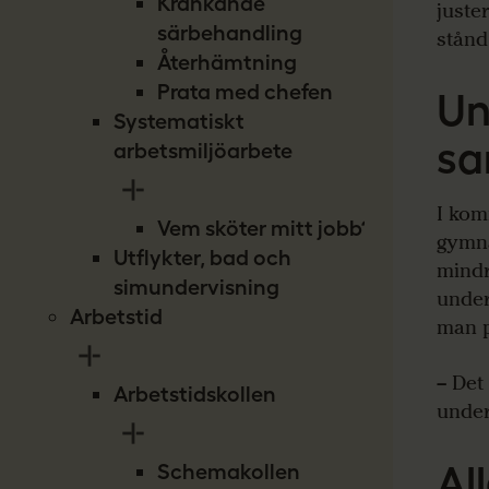
Kränkande
juster
särbehandling
stånd
Återhämtning
Prata med chefen
Un
Systematiskt
sa
arbetsmiljöarbete
I kom
Vem sköter mitt jobb?
gymna
Utflykter, bad och
mindr
simundervisning
under
Arbetstid
man p
– Det
Arbetstidskollen
under
Al
Schemakollen