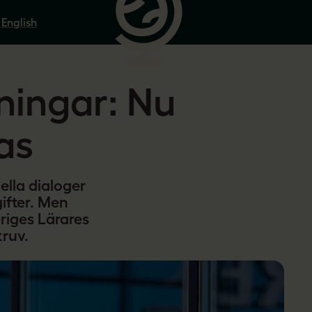
 English
ningar: Nu
as
uella dialoger
ifter. Men
eriges Lärares
kruv.