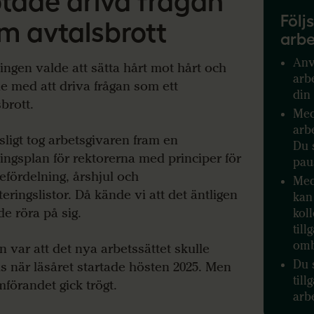
tade driva frågan
Följ
m avtalsbrott
arbe
An
ingen valde att sätta hårt mot hårt och
arb
e med att driva frågan som ett
din
brott.
Me
arb
tsligt tog arbetsgivaren fram en
Du s
ingsplan för rektorerna med principer för
paus
tefördelning, årshjul och
Med
teringslistor. Då kände vi att det äntligen
kan
de röra på sig.
kol
till
om
n var att det nya arbetssättet skulle
Du 
as när läsåret startade hösten 2025. Men
til
förandet gick trögt.
arb