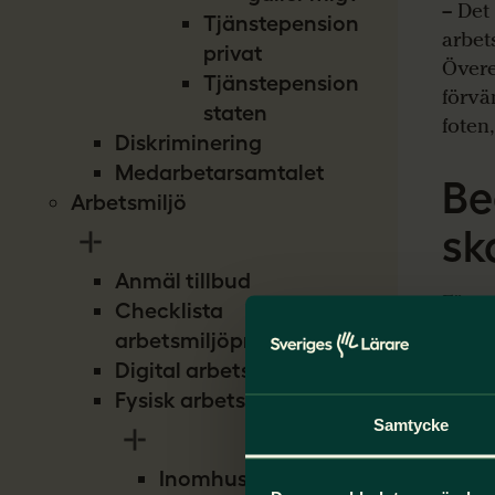
– Det
Tjänstepension
arbet
privat
Övere
Tjänstepension
förvä
staten
foten
Diskriminering
Medarbetarsamtalet
Be
Arbetsmiljö
sk
Anmäl tillbud
För a
Checklista
fråga
arbetsmiljöproblem
begär
Digital arbetsmiljö
komm
Fysisk arbetsmiljö
Samtycke
Det g
stora
Inomhusmiljö