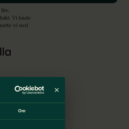
lite.
ukt. Vi hade
satte vi ned
lla
 att lyfta
ck långsamt
långt de hade
Om
 och kunde se
t medan andra