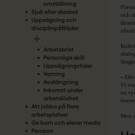
omställning
Fören
Sjuk eller skadad
och r
Uppsägning och
lärar
disciplinpåföljder
situa
Kolle
Arbetsbrist
dialo
Personliga skäl
långs
Uppsägningstider
Varning
– Efte
Avstängning
Vi vi
Inkomst under
en ty
arbetslöshet
övere
Att jobba på flera
arbetsplatser
Men s
Ge barn och elever medicin
Pension