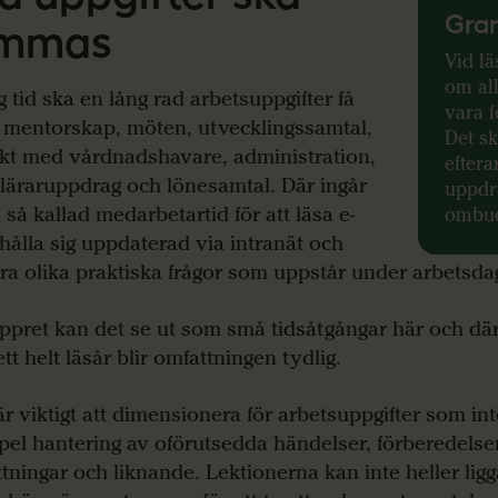
Gran
ymmas
Vid lä
om all
g tid ska en lång rad arbetsuppgifter få
vara f
: mentorskap, möten, utvecklingssamtal,
Det sk
kt med vårdnadshavare, administration,
eftera
eläraruppdrag och lönesamtal. Där ingår
uppdra
 så kallad medarbetartid för att läsa e-
ombud
 hålla sig uppdaterad via intranät och
ra olika praktiska frågor som uppstår under arbetsda
ppret kan det se ut som små tidsåtgångar här och där
tt helt läsår blir omfattningen tydlig.
är viktigt att dimensionera för arbetsuppgifter som inte
el hantering av oförutsedda händelser, förberedelser
yttningar och liknande. Lektionerna kan inte heller ligg