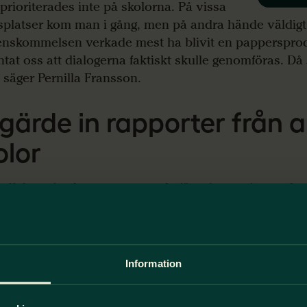
 prioriterades inte på skolorna. På vissa
splatser kom man i gång, men på andra hände väldigt 
nskommelsen verkade mest ha blivit en pappersprod
ntat oss att dialogerna faktiskt skulle genomföras. Då 
, säger Pernilla Fransson.
gärde in rapporter från a
olor
tt få fart på arbetet uppmanade föreningen sina ombud
n i samverkan med rektorerna. När det fortfarande gi
de föreningen in rapporter från alla rektorer om hur 
it.
Information
av resultat. Föreningen fick en tydligare bild av läget
 skillnader mellan skolorna. Vissa hade kommit lång