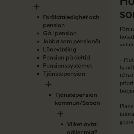
Ho
so
Föräldraledighet och
pension
Fören
Gå i pension
hotad
Jobba som pensionär
avtals
Löneväxling
Pension på deltid
– Plö
Pensionssystemet
handl
Tjänstepension
tjäns
priori
börja
Tjänstepension
kommun/Sobona
Plane
inför
genom
Vilket avtal
gäller mig?