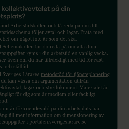
s kollektivavtalet på din
tsplats?
vänd
Arbetstidskollen
och få reda på om ditt
etstidsschema följer avtal och lagar. Prata med
 chef om något inte är som det ska.
d
Schemakollen
tar du reda på om alla dina
etsuppgifter ryms i din arbetstid en vanlig vecka.
er även om du har tillräckligt med tid för rast,
 och ställtid.
 Sveriges Lärares
metodstöd för tjänsteplanering
 du kan vässa din argumentation utifrån
lektivavtal, lagar och styrdokument. Materialet är
gängligt för dig som är medlem eller fackligt
bud.
som är förtroendevald på din arbetsplats har
lgång till mer information om dimensionering av
etsuppgifter i
portalen.sverigeslarare.se