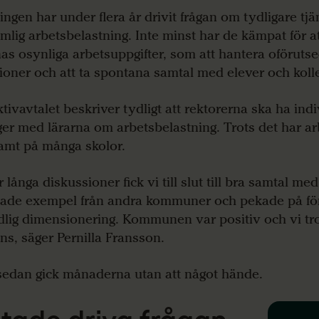
ingen har under flera år drivit frågan om tydligare tj
imlig arbetsbelastning. Inte minst har de kämpat för a
nas osynliga arbetsuppgifter, som att hantera oföruts
tioner och att ta spontana samtal med elever och koll
ktivavtalet beskriver tydligt att rektorerna ska ha indi
ger med lärarna om arbetsbelastning. Trots det har ar
amt på många skolor.
r långa diskussioner fick vi till slut till bra samtal me
sade exempel från andra kommuner och pekade på f
dlig dimensionering. Kommunen var positiv och vi tro
ns, säger Pernilla Fransson.
edan gick månaderna utan att något hände.