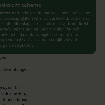
ska ditt schema
sårets start behöver du granska schemat för att se
a arbetsuppgifter ryms i din arbetstid. Verkar det
ör fullt eller skapa stress bör du säga ifrån direkt.
a råda balans mellan undervisning, för- och
rbete och alla andra uppgifter som ingår i ditt
g. Om du är osäker kan du ta hjälp av ditt
 på arbetsplatsen.
gen.
. Men utslaget
 syns, till
 inför möten,
a kloss i kloss.