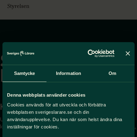
Styrelsen
Gå
till
startsidan
Samtycke
Information
Om
Denna webbplats använder cookies
Kontakta
Press
Cookies används för att utveckla och förbättra
webbplatsen sverigeslarare.se och din
Uppgifter om hur du
Journalist – du når oss
användarupplevelse. Du kan när som helst ändra dina
kontaktar oss finns här.
på
press@sverigeslarare.
inställningar för cookies.
se