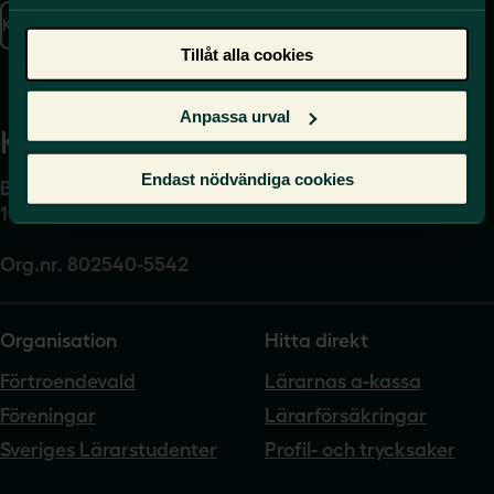
Kontakta oss
Presskontakt
Tillåt alla cookies
Anpassa urval
Kansli
Endast nödvändiga cookies
Box 17061
104 62 Stockholm
Org.nr. 802540-5542
Organisation
Hitta direkt
Förtroendevald
Lärarnas a-kassa
Föreningar
Lärarförsäkringar
Sveriges Lärarstudenter
Profil- och trycksaker