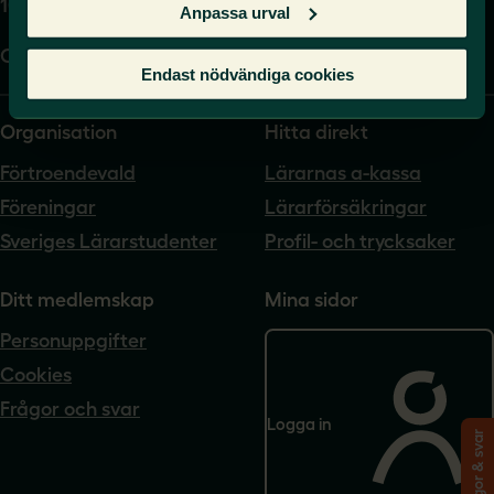
104 62 Stockholm
Anpassa urval
Org.nr. 802540-5542
Endast nödvändiga cookies
Organisation
Hitta direkt
Förtroendevald
Lärarnas a-kassa
Föreningar
Lärarförsäkringar
Sveriges Lärarstudenter
Profil- och trycksaker
Ditt medlemskap
Mina sidor
Personuppgifter
Cookies
Frågor och svar
Logga in
Frågor & svar