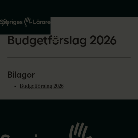
Start
Om oss
2026-02-16
Budgetförslag 2026
Bilagor
Budgetförslag 2026
Gå
till
startsidan