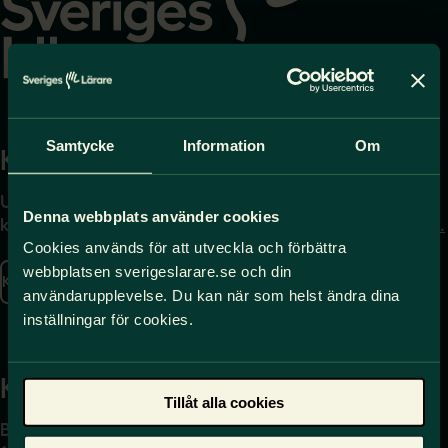
Samtycke
Information
Om
Kontakta
Press
Uppgifter om hur du
Journalist – du når oss
Denna webbplats använder cookies
kontaktar oss finns här.
på
press@sverigeslarare.
se
Cookies används för att utveckla och förbättra
webbplatsen sverigeslarare.se och din
Kontakta oss
användarupplevelse. Du kan när som helst ändra dina
Presskontakt
inställningar för cookies.
Kansli
Tillåt alla cookies
Box 17061