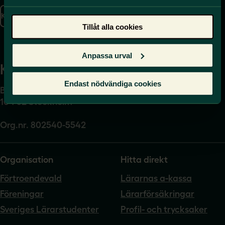
Kontakta oss
Tillåt alla cookies
Presskontakt
Anpassa urval
Kansli
Endast nödvändiga cookies
Box 17061
104 62 Stockholm
Org.nr. 802540-5542
Organisation
Hitta direkt
Förtroendevald
Lärarnas a-kassa
Föreningar
Lärarförsäkringar
Sveriges Lärarstudenter
Profil- och trycksaker