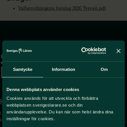
Valberedningens forslag 2026 Tyresö.pdf
Gå
till
startsidan
Samtycke
Information
Om
Denna webbplats använder cookies
Cookies används för att utveckla och förbättra
Kontakta
Press
webbplatsen sverigeslarare.se och din
användarupplevelse. Du kan när som helst ändra dina
Uppgifter om hur du
Journalist – du når oss
inställningar för cookies.
kontaktar oss finns här.
på
press@sverigeslarare.
se