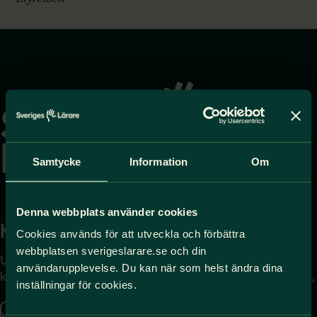
Gå
till
startsidan
Samtycke
Information
Om
Denna webbplats använder cookies
Kontakta
Press
Cookies används för att utveckla och förbättra
webbplatsen sverigeslarare.se och din
Uppgifter om hur du
Journalist – du når oss
användarupplevelse. Du kan när som helst ändra dina
kontaktar oss finns här.
på
press@sverigeslarare.
inställningar för cookies.
se
Kontakta oss