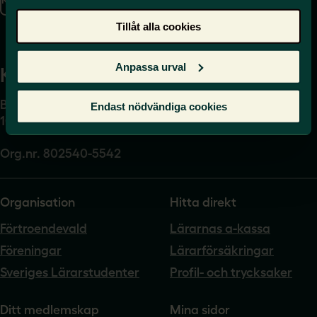
Presskontakt
Tillåt alla cookies
Anpassa urval
Kansli
Box 17061
Endast nödvändiga cookies
104 62 Stockholm
Org.nr. 802540-5542
Organisation
Hitta direkt
Förtroendevald
Lärarnas a-kassa
Föreningar
Lärarförsäkringar
Sveriges Lärarstudenter
Profil- och trycksaker
Ditt medlemskap
Mina sidor