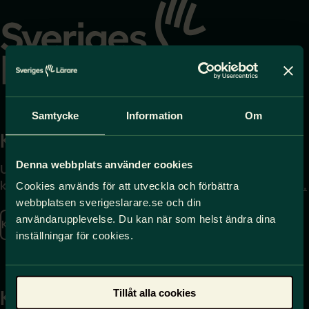
till
startsidan
Samtycke
Information
Om
Kontakta
Press
Denna webbplats använder cookies
Uppgifter om hur du
Journalist – du når oss
kontaktar oss finns här.
på
press@sverigeslarare.
Cookies används för att utveckla och förbättra
se
webbplatsen sverigeslarare.se och din
användarupplevelse. Du kan när som helst ändra dina
Kontakta oss
inställningar för cookies.
Presskontakt
Tillåt alla cookies
Kansli