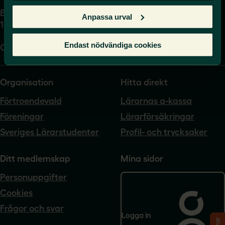
Box 17061
Anpassa urval
104 62 Stockholm
Endast nödvändiga cookies
Org.nr. 802540-5542
Organisation
Hitta direkt
Förtroendevald
Lärarnas a-kassa
Föreningar
Lärarförsäkringar
Sveriges Lärarstudenter
Profil- och trycksaker
Ditt medlemskap
Mina sidor
Personuppgifter
Cookies
Frågor och svar
Logga in