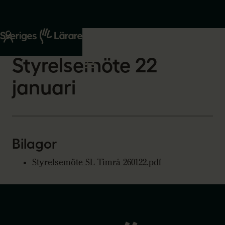
Start
Om oss
2026-02-03
Styrelsemöte 22
januari
Bilagor
Styrelsemöte SL Timrå 260122.pdf
Gå