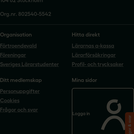
104 62 Stockholm
Org.nr. 802540-5542
Organisation
Hitta direkt
Förtroendevald
Lärarnas a-kassa
Föreningar
Lärarförsäkringar
Sveriges Lärarstudenter
Profil- och trycksaker
Ditt medlemskap
Mina sidor
Personuppgifter
Cookies
Frågor och svar
Logga in
Frågor & svar