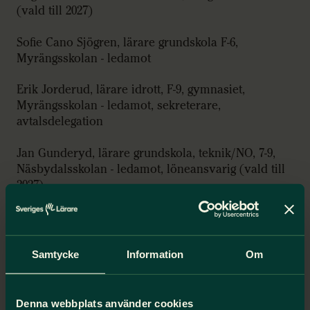
(vald till 2027)
Sofie Cano Sjögren, lärare grundskola F-6,
Myrängsskolan - ledamot
Erik Jorderud, lärare idrott, F-9, gymnasiet,
Myrängsskolan - ledamot, sekreterare,
avtalsdelegation
Jan Gunderyd, lärare grundskola, teknik/NO, 7-9,
Näsbydalsskolan - ledamot, löneansvarig (vald till
2027)
Margareta Karpinska, lärare modersmål,
Modersmålsenheten - ledamot, internationellt
ansvar
Samtycke
Information
Om
Matteus Rahbarzare, lärare fritidshem,
Ellagårdsskolan - ledamot
Denna webbplats använder cookies