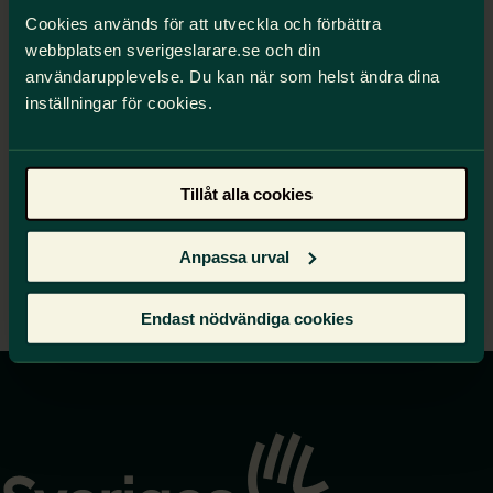
Cookies används för att utveckla och förbättra
Jennifer Moudi Granberg, lärare grundskola, F-6,
webbplatsen sverigeslarare.se och din
Vallatorpskolan - ledamot
användarupplevelse. Du kan när som helst ändra dina
Caroline Nyström, lärare grundskola, svenska-
inställningar för cookies.
engelska, 7-9, Skarpängsskolan - suppleant
Gustav Tängermark, lärare grundskola, 4-6,
Tillåt alla cookies
Hägerneholmsskolan - suppleant
Anpassa urval
Endast nödvändiga cookies
Gå
till
startsidan