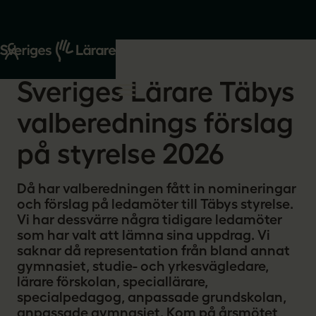
Start
Om oss
2026-01-28
Sveriges Lärare Täbys
valberednings förslag
på styrelse 2026
Då har valberedningen fått in nomineringar
och förslag på ledamöter till Täbys styrelse.
Vi har dessvärre några tidigare ledamöter
som har valt att lämna sina uppdrag. Vi
saknar då representation från bland annat
gymnasiet, studie- och yrkesvägledare,
lärare förskolan, speciallärare,
specialpedagog, anpassade grundskolan,
anpassade gymnasiet. Kom på årsmötet