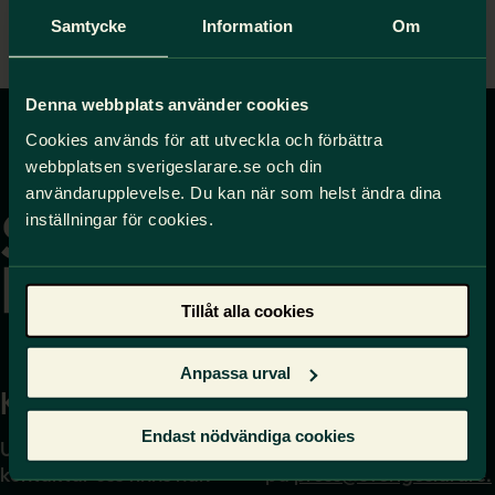
Samtycke
Information
Om
Denna webbplats använder cookies
Cookies används för att utveckla och förbättra
webbplatsen sverigeslarare.se och din
Gå
användarupplevelse. Du kan när som helst ändra dina
till
inställningar för cookies.
startsidan
Tillåt alla cookies
Anpassa urval
Kontakta
Press
Endast nödvändiga cookies
Uppgifter om hur du
Journalist – du når oss
kontaktar oss finns här.
på
press@sverigeslarare.