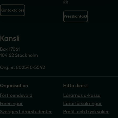
se
Kontakta oss
Presskontakt
Kansli
Box 17061
104 62 Stockholm
Org.nr. 802540-5542
Organisation
Hitta direkt
Förtroendevald
Lärarnas a-kassa
Föreningar
Lärarförsäkringar
Sveriges Lärarstudenter
Profil- och trycksaker