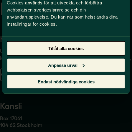
Cookies används för att utveckla och förbättra
webbplatsen sverigeslarare.se och din
användarupplevelse. Du kan när som helst ändra dina
inställningar för cookies.
Kontakta
Press
Tillåt alla cookies
Uppgifter om hur du
Journalist – du når oss
kontaktar oss finns här.
på
press@sverigeslarare.
se
Anpassa urval
Kontakta oss
Presskontakt
Endast nödvändiga cookies
Kansli
Box 17061
104 62 Stockholm