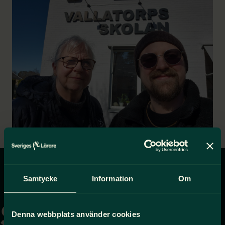
Samtycke
Information
Om
Gå
till
startsidan
Denna webbplats använder cookies