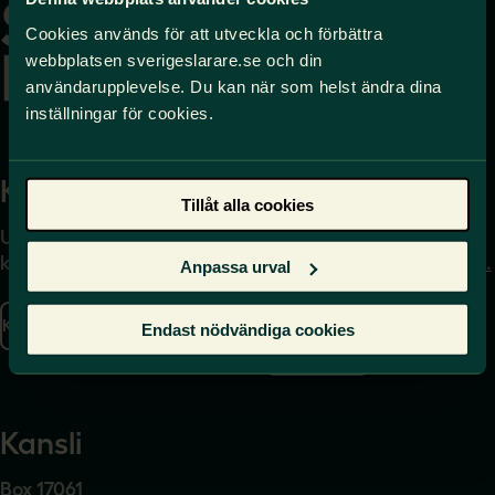
startsidan
Cookies används för att utveckla och förbättra
webbplatsen sverigeslarare.se och din
användarupplevelse. Du kan när som helst ändra dina
inställningar för cookies.
Kontakta
Press
Tillåt alla cookies
Uppgifter om hur du
Journalist – du når oss
kontaktar oss finns här.
på
press@sverigeslarare.
Anpassa urval
se
Kontakta oss
Endast nödvändiga cookies
Presskontakt
Kansli
Box 17061