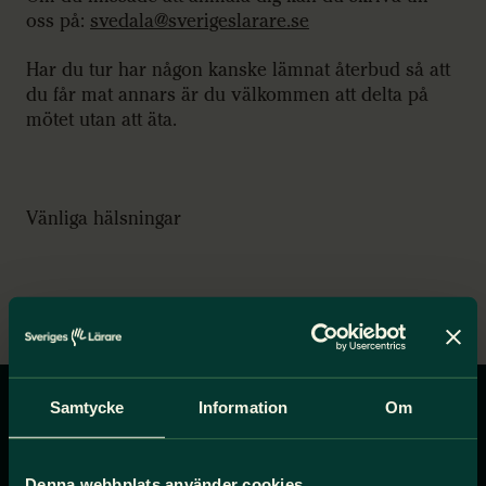
oss på:
svedala@sverigeslarare.se
Har du tur har någon kanske lämnat återbud så att
du får mat annars är du välkommen att delta på
mötet utan att äta.
Vänliga hälsningar
Styrelsen
Samtycke
Information
Om
Gå
till
Denna webbplats använder cookies