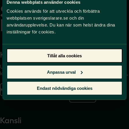
till
Denna webbplats använder cookies
startsidan
Cookies används för att utveckla och förbättra
webbplatsen sverigeslarare.se och din
användarupplevelse. Du kan när som helst ändra dina
inställningar för cookies.
Kontakta
Press
Tillåt alla cookies
Uppgifter om hur du
Journalist – du når oss
Anpassa urval
kontaktar oss finns här.
på
press@sverigeslarare.
se
Endast nödvändiga cookies
Kontakta oss
Presskontakt
Kansli