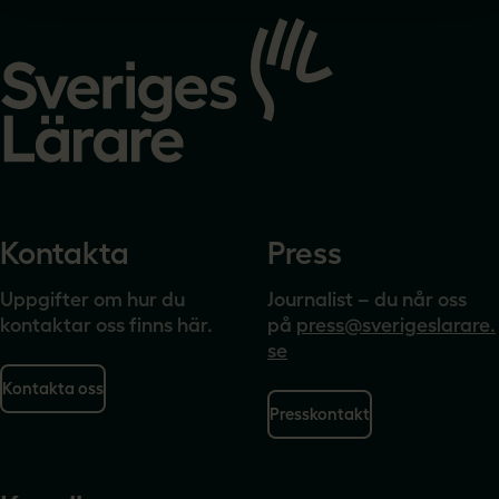
Gå
till
startsidan
Kontakta
Press
Uppgifter om hur du
Journalist – du når oss
kontaktar oss finns här.
på
press@sverigeslarare.
se
Kontakta oss
Presskontakt