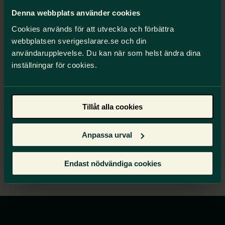
Premiär: 1 april 2026 Publiceras på: Spotify,
Podcaster och andra poddplattformar
Denna webbplats använder cookies
Cookies används för att utveckla och förbättra
Kontakt:
webbplatsen sverigeslarare.se och din
Hanna Garberg
användarupplevelse. Du kan när som helst ändra dina
hanna.garberg@fvsverigeslarare.se
inställningar för cookies.
(Pressmeddelande, Sveriges Lärare, 1 april 2026)
Länkar:
Tillåt alla cookies
>>> Kvarsittning på Spotify
Anpassa urval
>>> Kvarsittning på Apple Podcasts
Endast nödvändiga cookies
>>> Kvarsittning på YouTube