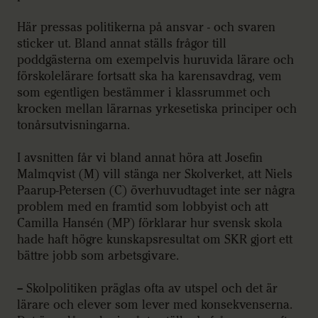
Här pressas politikerna på ansvar - och svaren
sticker ut. Bland annat ställs frågor till
poddgästerna om exempelvis huruvida lärare och
förskolelärare fortsatt ska ha karensavdrag, vem
som egentligen bestämmer i klassrummet och
krocken mellan lärarnas yrkesetiska principer och
tonårsutvisningarna.
I avsnitten får vi bland annat höra att Josefin
Malmqvist (M) vill stänga ner Skolverket, att Niels
Paarup-Petersen (C) överhuvudtaget inte ser några
problem med en framtid som lobbyist och att
Camilla Hansén (MP) förklarar hur svensk skola
hade haft högre kunskapsresultat om SKR gjort ett
bättre jobb som arbetsgivare.
– Skolpolitiken präglas ofta av utspel och det är
lärare och elever som lever med konsekvenserna.