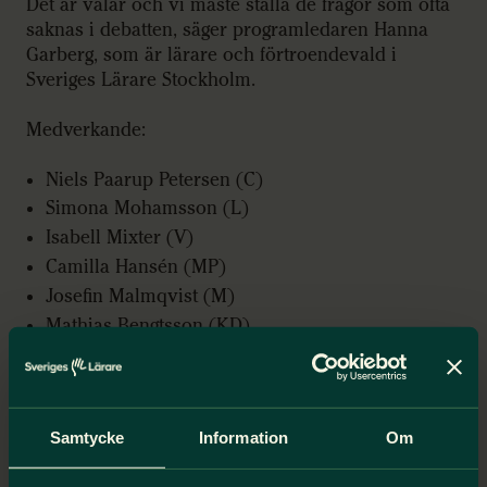
Det är valår och vi måste ställa de frågor som ofta
saknas i debatten, säger programledaren Hanna
Garberg, som är lärare och förtroendevald i
Sveriges Lärare Stockholm.
Medverkande:
Niels Paarup Petersen (C)
Simona Mohamsson (L)
Isabell Mixter (V)
Camilla Hansén (MP)
Josefin Malmqvist (M)
Mathias Bengtsson (KD)
Patrik Reslow (SD)
Anders Ygeman (S)
Ett nytt avsnitt släpps varje vecka.
Samtycke
Information
Om