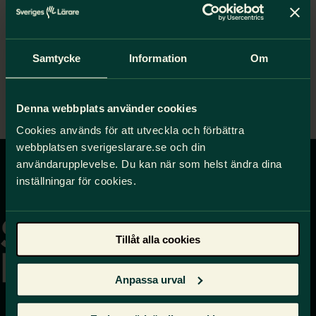
Kom och visa att vi är många som kräver
förändring.
#NURÄCKERDET
Samtycke
Information
Om
Bilagor
Affisch - PDF
Denna webbplats använder cookies
Cookies används för att utveckla och förbättra
webbplatsen sverigeslarare.se och din
användarupplevelse. Du kan när som helst ändra dina
inställningar för cookies.
Gå
till
startsidan
Tillåt alla cookies
Anpassa urval