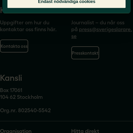
Endast nödvändiga cookies
Kontakta
Press
Uppgifter om hur du
Journalist – du når oss
kontaktar oss finns här.
på
press@sverigeslarare.
se
Kontakta oss
Presskontakt
Kansli
Box 17061
104 62 Stockholm
Org.nr. 802540-5542
Organisation
Hitta direkt