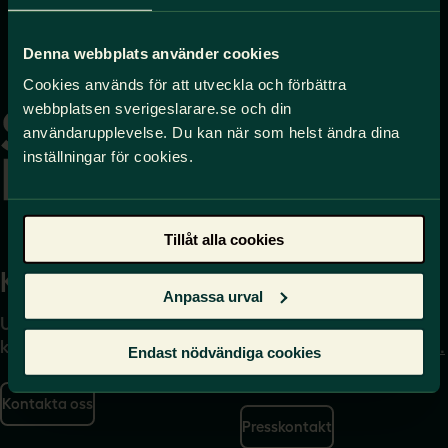
Denna webbplats använder cookies
Gå
Cookies används för att utveckla och förbättra
till
webbplatsen sverigeslarare.se och din
startsidan
användarupplevelse. Du kan när som helst ändra dina
inställningar för cookies.
Tillåt alla cookies
Kontakta
Press
Anpassa urval
Uppgifter om hur du
Journalist – du når oss
kontaktar oss finns här.
på
press@sverigeslarare.
Endast nödvändiga cookies
se
Kontakta oss
Presskontakt