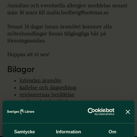
Anmälan och eventuella allergier meddelas senast
mån 16 mars till malin.hedberg@sotenas.se
Senast 14 dagar innan årsmötet kommer alla
möteshandlingar finnas tillgängliga här på
föreningsssidan.
Hoppas att vi ses!
Bilagor
inbjudan årsmöte
kallelse och dagordning
revisorernas berättelse
verksamhetsberättelse
verksamhetsplan
valberedningens förslag
Förslag till budget
Samtycke
Information
Om