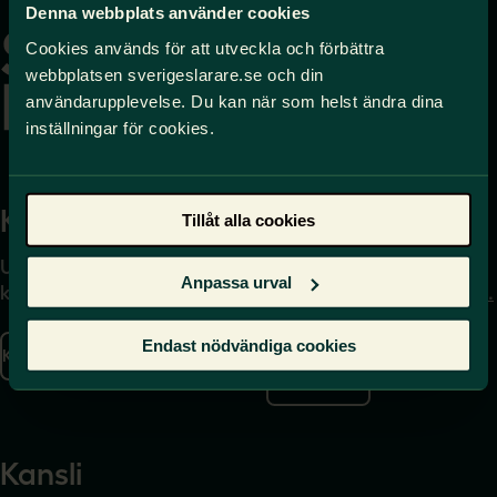
till
Denna webbplats använder cookies
startsidan
Cookies används för att utveckla och förbättra
webbplatsen sverigeslarare.se och din
användarupplevelse. Du kan när som helst ändra dina
inställningar för cookies.
Kontakta
Press
Tillåt alla cookies
Uppgifter om hur du
Journalist – du når oss
Anpassa urval
kontaktar oss finns här.
på
press@sverigeslarare.
se
Endast nödvändiga cookies
Kontakta oss
Presskontakt
Kansli