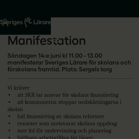
Start
Om oss
2026-06-03
Manifestation
Söndagen 14:e juni kl 11.00 - 13.00
manifesterar Sveriges Lärare för skolans och
förskolans framtid. Plats: Sergels torg
Vi kräver
• att SKR tar ansvar för skolans finansiering
• att kommunerna stoppar nedskärningarna i
skolan
• full finansiering av skolans reformer
• resurser som motsvarar skolans uppdrag
• mer tid för undervisning och planering
• hållbara arbetsvillkor för lärare